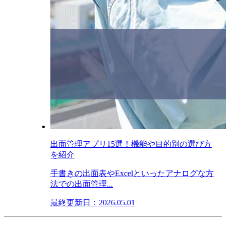
出面管理アプリ15選！機能や目的別の選び方
を紹介
手書きの出面表やExcelといったアナログな方
法での出面管理...
最終更新日：2026.05.01