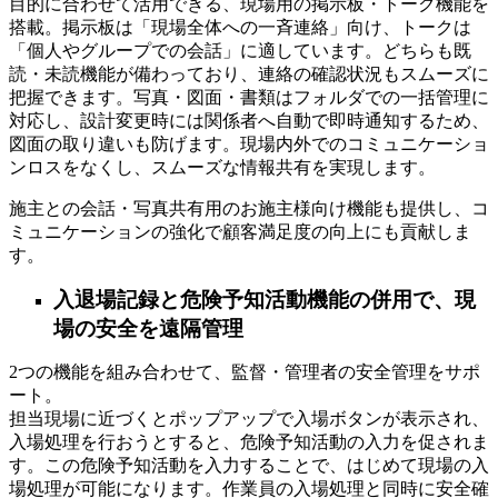
目的に合わせて活用できる、現場用の掲示板・トーク機能を
搭載。掲示板は「現場全体への一斉連絡」向け、トークは
「個人やグループでの会話」に適しています。どちらも既
読・未読機能が備わっており、連絡の確認状況もスムーズに
把握できます。写真・図面・書類はフォルダでの一括管理に
対応し、設計変更時には関係者へ自動で即時通知するため、
図面の取り違いも防げます。現場内外でのコミュニケーショ
ンロスをなくし、スムーズな情報共有を実現します。
施主との会話・写真共有用のお施主様向け機能も提供し、コ
ミュニケーションの強化で顧客満足度の向上にも貢献しま
す。
入退場記録と危険予知活動機能の併用で、現
場の安全を遠隔管理
2つの機能を組み合わせて、監督・管理者の安全管理をサポ
ート。
担当現場に近づくとポップアップで入場ボタンが表示され、
入場処理を行おうとすると、危険予知活動の入力を促されま
す。この危険予知活動を入力することで、はじめて現場の入
場処理が可能になります。作業員の入場処理と同時に安全確