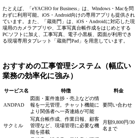
たとえば、「eYACHO for Business」は、Windows・Macを問
わずに利用可能。iOS・Android向けの専用アプリも提供され
ています。また、「蔵衛門」は、iOS・Androidに対応した現
場用のカメラアプリや、工事写真台帳作成をはじめとする
PCソフトに加え、工事写真、電子小黒板、図面が利用でき
る現場専用タブレット「蔵衛門Pad」を用意しています。
おすすめの工事管理システム（幅広い
業務の効率化に強み）
サービス名
特徴
料金
図面・案件進捗・売上などの情
ANDPAD
報を一元管理。チャット機能に
要問い合わせ
より関係者へ一斉連絡が可能
写真台帳作成、作業日報、顧客
月額9,800円/30
サクミル
管理など、現場管理に必要な機
名まで
能を搭載