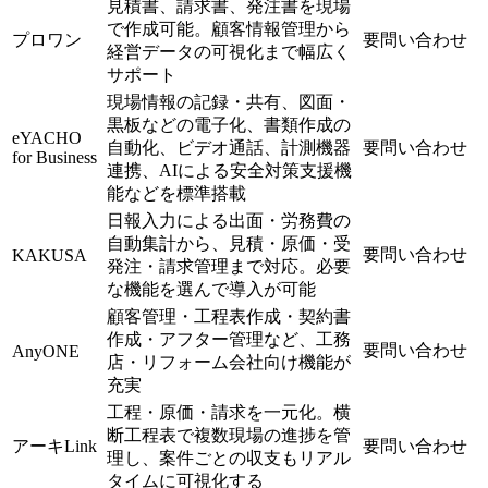
見積書、請求書、発注書を現場
で作成可能。顧客情報管理から
プロワン
要問い合わせ
経営データの可視化まで幅広く
サポート
現場情報の記録・共有、図面・
黒板などの電子化、書類作成の
eYACHO
自動化、ビデオ通話、計測機器
要問い合わせ
for Business
連携、AIによる安全対策支援機
能などを標準搭載
日報入力による出面・労務費の
自動集計から、見積・原価・受
要問い合わせ
KAKUSA
発注・請求管理まで対応。必要
な機能を選んで導入が可能
顧客管理・工程表作成・契約書
作成・アフター管理など、工務
要問い合わせ
AnyONE
店・リフォーム会社向け機能が
充実
工程・原価・請求を一元化。横
断工程表で複数現場の進捗を管
アーキLink
要問い合わせ
理し、案件ごとの収支もリアル
タイムに可視化する