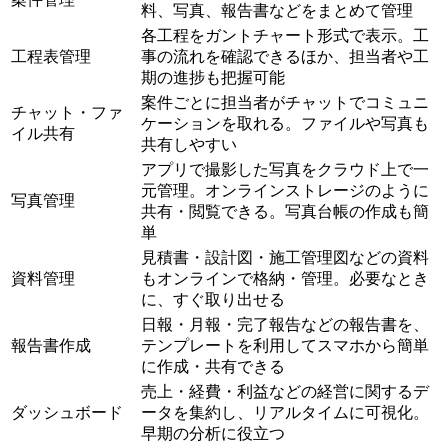
料、写真、報告書などをまとめて管理
各工程をガントチャート形式で表示。工
工程表管理
事の流れを確認できるほか、担当者や工
期の進捗も把握可能
案件ごとに担当者がチャットでコミュニ
チャット・ファ
ケーションを取れる。ファイルや写真も
イル共有
共有しやすい
アプリで撮影した写真をクラウド上で一
元管理。オンラインストレージのように
写真管理
共有・閲覧できる。写真台帳の作成も簡
単
見積書・設計図・施工管理図などの資料
資料管理
もオンラインで格納・管理。必要なとき
に、すぐ取り出せる
日報・月報・完了報告などの報告書を、
報告書作成
テンプレートを利用してスマホから簡単
に作成・共有できる
売上・経費・利益などの経営に関するデ
ダッシュボード
ータを集約し、リアルタイムに可視化。
早期の分析に役立つ