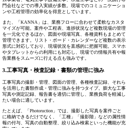
門会社などでの導入実績が多数。現場でのコミュニケーショ
ンや工程管理の効率化を得意としています。
また、「KANNA」は、業務フローに合わせて柔軟なカスタ
マイズが可能。案件や工程表、進捗状況など複数現場の管理
を一元化できるほか、図面や現場写真、各種資料もまとめて
管理できます。リスト・ボード・カレンダーなど複数の表示
形式に対応しており、現場状況を直感的に把握可能。スマホ
やタブレットからの利用にも対応し、現場での情報共有や報
告業務をスムーズに行える点も強みです。
3.工事写真・検査記録・書類の管理に強み
工事写真の撮影・管理、図面の管理、各種検査記録、それら
を活用した書類作成・管理に強みを持つタイプ。膨大な工事
写真や測定記録、報告書を適切に管理し、業務負荷を軽減し
たい場合に適しています。
たとえば、「Photoruction」では、撮影した写真を案件ごと
に格納できるだけでなく、「工種」「撮影階」などの属性情
報の付与、写真の自動整理、絞り込み検索といった機能が充