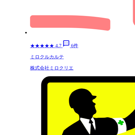
sms
★
★
★
★
★
4.7
6件
ミロクルカルテ
株式会社ミロクリエ