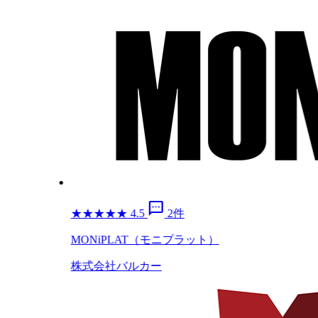
sms
★
★
★
★
★
4.5
2件
MONiPLAT（モニプラット）
株式会社バルカー