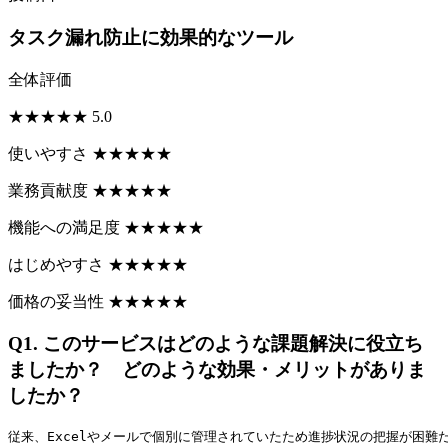
タスク漏れ防止に効果的なツール
全体評価
★
★
★
★
★
5.0
使いやすさ
★
★
★
★
★
業務貢献度
★
★
★
★
★
機能への満足度
★
★
★
★
★
はじめやすさ
★
★
★
★
★
価格の妥当性
★
★
★
★
★
Q1.
このサービスはどのような課題解決に役立ち
ましたか？ どのような効果・メリットがありま
したか？
従来、Excelやメールで個別に管理されていたため進捗状況の把握が困