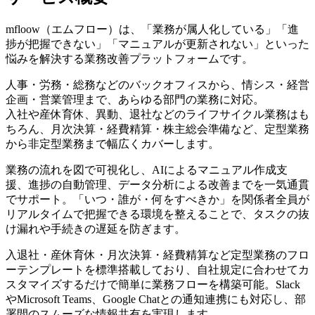
mfloow（エムフロー）は、「業務が属人化している」「進
捗が把握できない」「マニュアルが更新されない」といった
悩みを解決する業務改善プラットフォームです。
人事・労務・総務などのバックオフィスから、情シス・経営
企画・営業管理まで、あらゆる部門の業務に対応。
入社や産休育休、異動、退社などのライフサイクル業務はも
ちろん、月次決算・経費精算・株主総会準備など、定型業務
から非定型業務まで幅広くカバーします。
業務の流れを図で可視化し、AIによるマニュアル作成支
援、進捗の自動管理、データ分析による改善までを一気通貫
でサポート。「いつ・誰が・何をすべきか」を関係者全員が
リアルタイムで把握できる環境を整えることで、タスクの抜
け漏れや手続きの遅延を防ぎます。
入退社・産休育休・月次決算・経費精算など定型業務のフロ
ーテンプレートを標準搭載しており、自社規定に合わせてカ
スタマイズするだけで簡単に業務フローを構築可能。Slack
やMicrosoft Teams、Google Chatとの通知連携にも対応し、部
署間のスムーズな情報共有を実現します。