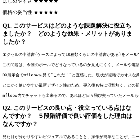
はじめやすさ
★
★
★
★
★
価格の妥当性
★
★
★
★
★
Q1.
このサービスはどのような課題解決に役立ち
ましたか？ どのような効果・メリットがありま
したか？
エクセルの申請書(ケースによって10種類くらいの申請書がある)をメー
この問題は、今誰のボールでどうなっているのか見えにくく、メールや電
DX展示会でmfloowを見て“これだ！”と直感した。現状が複雑でカオス
とにかく使いやすい最新デザイン性のため、導入後も特に混乱無く、どの
mfloow内でチャットも出来るので、あれほど日々飛び交っていたメール
Q2.
このサービスの良い点・役立っている点はな
んですか？ ５段階評価で良い評価をした理由は
なんですか？
見た目が分かりやすいビジュアルであることと、操作が簡単なことが、ユー