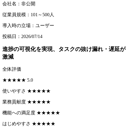
会社名：非公開
従業員規模：101～500人
導入時の立場：ユーザー
投稿日：2026/07/14
進捗の可視化を実現、タスクの抜け漏れ・遅延が
激減
全体評価
★
★
★
★
★
5.0
使いやすさ
★
★
★
★
★
業務貢献度
★
★
★
★
★
機能への満足度
★
★
★
★
★
はじめやすさ
★
★
★
★
★