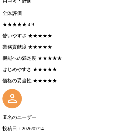
口コミ・評価
全体評価
★
★
★
★
★
4.9
使いやすさ
★
★
★
★
★
業務貢献度
★
★
★
★
★
機能への満足度
★
★
★
★
★
はじめやすさ
★
★
★
★
★
価格の妥当性
★
★
★
★
★
匿名のユーザー
投稿日：2026/07/14