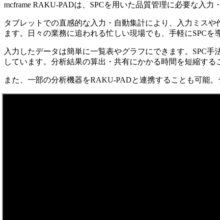
mcframe RAKU-PADは、SPCを用いた品質管理に必
タブレットでの直感的な入力・自動集計により、入力ミスや作
ます。日々の業務に追われる忙しい現場でも、手軽にSPCを
入力したデータは簡単に一覧表やグラフにできます。SPC
しています。分析結果の算出・共有にかかる時間を短縮する
また、一部の分析機器をRAKU-PADと連携することも可