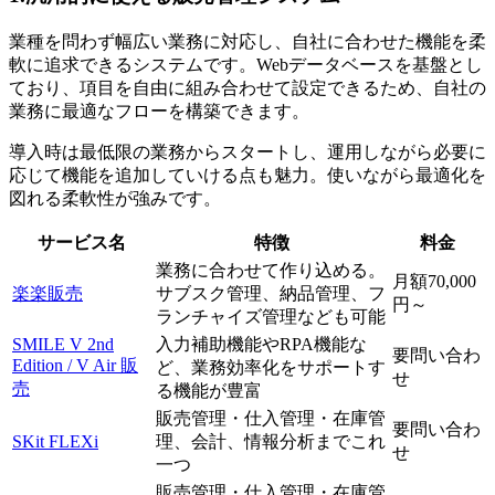
業種を問わず幅広い業務に対応し、自社に合わせた機能を柔
軟に追求できるシステムです。Webデータベースを基盤とし
ており、項目を自由に組み合わせて設定できるため、自社の
業務に最適なフローを構築できます。
導入時は最低限の業務からスタートし、運用しながら必要に
応じて機能を追加していける点も魅力。使いながら最適化を
図れる柔軟性が強みです。
サービス名
特徴
料金
業務に合わせて作り込める。
月額70,000
楽楽販売
サブスク管理、納品管理、フ
円～
ランチャイズ管理なども可能
SMILE V 2nd
入力補助機能やRPA機能な
要問い合わ
Edition / V Air 販
ど、業務効率化をサポートす
せ
売
る機能が豊富
販売管理・仕入管理・在庫管
要問い合わ
SKit FLEXi
理、会計、情報分析までこれ
せ
一つ
販売管理・仕入管理・在庫管