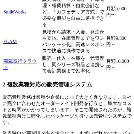
理・経費精算・自動会計な
月額5,000
SmileWorks
ど、「カフェテリア方式」で
円〜
必要な機能を自由に選択でき
る
見積から請求・入金、発注か
ら支払、在庫管理までをワン
月額9,800
FLAM
パッケージ化。高速レスポン
円～
スで快適に操作できる
販売・仕入・在庫を一元管理
商蔵奉行クラウ
月額10,000
し、同シリーズ製品と連携し
ド
円～
て会計業務まで効率化
2.複数業種対応の販売管理システム
販売管理業務は業種や企業によって大きく異なります。自社
に完全に合わせたオーダーメイド開発を行うと、膨大なコス
トと時間がかかってしまいます。そこで開発されたのが、複
数業種向けに特化したパッケージを持つ販売管理システムで
す。
業界独自の商習慣がある場合には、まずいずれかのサービス