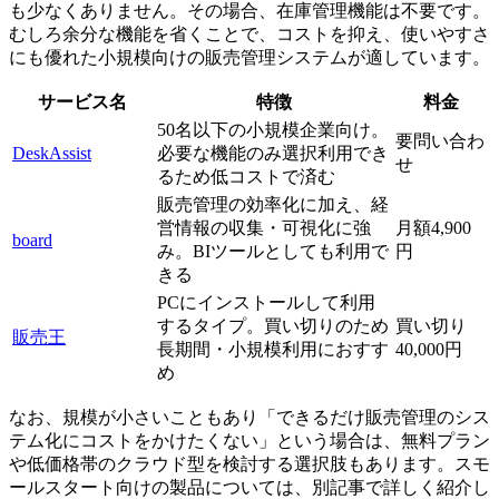
も少なくありません。その場合、在庫管理機能は不要です。
むしろ余分な機能を省くことで、コストを抑え、使いやすさ
にも優れた小規模向けの販売管理システムが適しています。
サービス名
特徴
料金
50名以下の小規模企業向け。
要問い合わ
DeskAssist
必要な機能のみ選択利用でき
せ
るため低コストで済む
販売管理の効率化に加え、経
営情報の収集・可視化に強
月額4,900
board
み。BIツールとしても利用で
円
きる
PCにインストールして利用
するタイプ。買い切りのため
買い切り
販売王
長期間・小規模利用におすす
40,000円
め
なお、規模が小さいこともあり「できるだけ販売管理のシス
テム化にコストをかけたくない」という場合は、無料プラン
や低価格帯のクラウド型を検討する選択肢もあります。スモ
ールスタート向けの製品については、別記事で詳しく紹介し