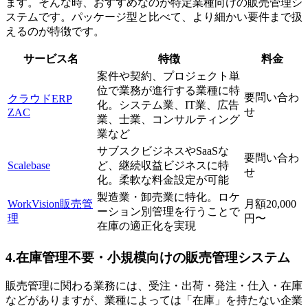
ます。そんな時、おすすめなのが特定業種向けの販売管理シ
ステムです。パッケージ型と比べて、より細かい要件まで扱
えるのが特徴です。
サービス名
特徴
料金
案件や契約、プロジェクト単
位で業務が進行する業種に特
要問い合わ
クラウドERP
化。システム業、IT業、広告
せ
ZAC
業、士業、コンサルティング
業など
サブスクビジネスやSaaSな
要問い合わ
Scalebase
ど、継続収益ビジネスに特
せ
化。柔軟な料金設定が可能
製造業・卸売業に特化。ロケ
WorkVision販売管
月額20,000
ーション別管理を行うことで
理
円〜
在庫の適正化を実現
4.在庫管理不要・小規模向けの販売管理システム
販売管理に関わる業務には、受注・出荷・発注・仕入・在庫
などがありますが、業種によっては「在庫」を持たない企業