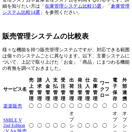
細を知りたい方は「
在庫管理システム比較15選
」「
倉庫管理
システム比較14選
」を参照ください。
販売管理システムの比較表
様々な機能を持つ販売管理システムですが、対応できる範囲
は個々のシステムごとに異なります。以下、主要システムに
ついて、上記で取り上げた「お金」「商品」にまつわる機能
の有無を調べておきました。
売
請
入
支
受
出
発
仕
在
電
外
ワー
上
求
金
払
注
荷
注
入
庫
子
部
サービス名
クフ
管
管
管
管
管
管
管
管
管
保
連
ロー
理
理
理
理
理
理
理
理
理
存
携
楽楽販売
◯
◯
◯
◯
◯
◯
◯
◯
◯
◯
◯
◯
オ
オ
オ
プ
プ
プ
SMILE V
2nd Edition
◯
◯
◯
◯
◯
シ
◯
◯
◯
◯
シ
シ
/ V Air 販売
ョ
ョ
ョ