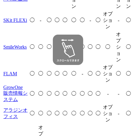
ン
ン
ン
オプ
SKit FLEXi
◯
-
◯
◯
◯
◯
◯
-
◯
ショ
-
◯
ン
オ
プ
SmileWorks
◯
◯
◯
◯
◯
-
◯
◯
◯
◯
シ
◯
ョ
ン
オプ
FLAM
◯
◯
◯
◯
◯
◯
-
◯
◯
ショ
◯
◯
ン
GrowOne
販売情報シ
◯
◯
◯
◯
◯
◯
◯
◯
◯
-
-
◯
ステム
オプ
アラジンオ
◯
◯
◯
◯
◯
◯
◯
◯
◯
ショ
-
◯
フィス
ン
オ
プ