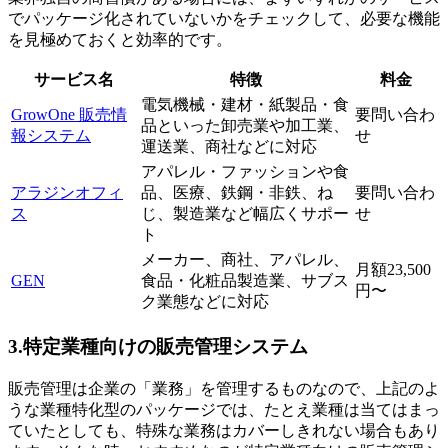
でパッケージ化されていないかをチェックして、必要な機能
を見極めておくと効率的です。
サービス名
特徴
料金
電気機械・建材・紙製品・食
GrowOne 販売情
要問い合わ
品といった卸売業や加工業、
報システム
せ
運送業、商社などに対応
アパレル・ファッションや食
アラジンオフィ
品、医療、鉄鋼・非鉄、ね
要問い合わ
ス
じ、製造業など幅広くサポー
せ
ト
メーカー、商社、アパレル、
月額23,500
GEN
食品・化粧品製造業、サブス
円〜
ク業態などに対応
3.特定業種向けの販売管理システム
販売管理は企業の「業務」を管理するものなので、上記のよ
うな業種特化型のパッケージでは、たとえ業種は当てはまっ
ていたとしても、特殊な業務はカバーしきれない場合もあり