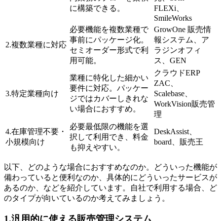
に構築できる。
FLEXi、
SmileWorks
必要機能を複数業種で
GrowOne 販売情
事前にパッケージ化。
報システム、ア
2.複数業種に対応
セミオーダー形式で利
ラジンオフィ
用可能。
ス、GEN
クラウドERP
業種に特化した細かい
ZAC、
要件に対応。パッケー
3.特定業種向け
Scalebase、
ジではカバーしきれな
WorkVision販売管
い場合におすすめ。
理
必要最低限の機能を選
4.在庫管理不要・
DeskAssist、
択して利用でき、料金
小規模向け
board、販売王
も抑えやすい。
以下、どのような場合におすすめなのか。どういった機能が
備わっていると便利なのか、具体的にどういったサービスが
あるのか、などを紹介しています。自社で利用する場合、ど
のタイプが向いているのか考えてみましょう。
1.汎用的に使える販売管理システム