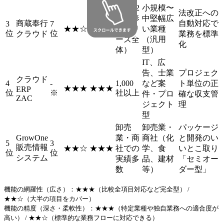
累計82
小規模〜
法改正への
万（奉
中堅幅広
商蔵奉行
自動対応で
3
7
★★☆
★★☆
行シリ
い業種
位
位
クラウド
業務を標準
ーズ全
（汎用
化
体）
型）
IT、広
告、士業
プロジェク
クラウド
4
-
1,000
など案
ト単位の正
★★★
★★★
ERP
位
※
社以上
件・プロ
確な収支管
ZAC
ジェクト
理
型
卸売
卸売業・
パッケージ
GrowOne
業・商
商社（化
と開発のい
5
3
販売情報
★★☆
★★★
社での
学、食
いとこ取り
位
位
システム
実績多
品、建材
「セミオー
数
等）
ダー型」
機能の網羅性（広さ）：★★★（比較全項目対応など完全型） /
★★☆（大半の項目をカバー）
機能の精度（深さ・柔軟性）：★★★（特定業種や独自業務への適合度が
高い） / ★★☆（標準的な業務フローに対応できる）