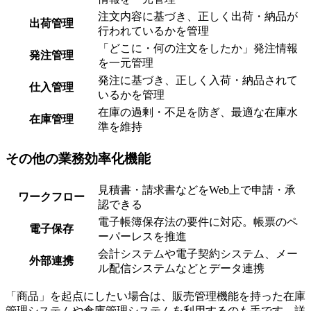
注文内容に基づき、正しく出荷・納品が
出荷管理
行われているかを管理
「どこに・何の注文をしたか」発注情報
発注管理
を一元管理
発注に基づき、正しく入荷・納品されて
仕入管理
いるかを管理
在庫の過剰・不足を防ぎ、最適な在庫水
在庫管理
準を維持
その他の業務効率化機能
見積書・請求書などをWeb上で申請・承
ワークフロー
認できる
電子帳簿保存法の要件に対応。帳票のペ
電子保存
ーパーレスを推進
会計システムや電子契約システム、メー
外部連携
ル配信システムなどとデータ連携
「商品」を起点にしたい場合は、販売管理機能を持った在庫
管理システムや倉庫管理システムを利用するのも手です。詳