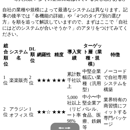
自社の業種や規模によって最適なシステムは異なります。記
事の後半では「各機能の詳細」や「4つのタイプ別の選び
方」を順を追って解説していますので、まずはここで「自社
にはどのシステムが合いそうか？」のアタリをつけてみてく
ださい。
総
ターゲッ
DL
合
システム
導入実
ト層（業
順
網羅性
精度
特徴
順
名
績
種・規
位
位
模）
中堅企業
ノーコード
累計数
1
2
幅広い業
で自社専用
楽楽販売
★★★
★★★
千社以
位
位
種（汎用
システムを
上
型）
構築
中小〜中
5,000
業界特有の
社以上
堅企業ア
商習慣にフ
2
アラジン
1
（リピ
パレル、
★★☆
★★★
ィットする
位
位
オフィス
ート率
食品、医
専門パッケ
98%
療、鉄鋼
ージ
超）
等