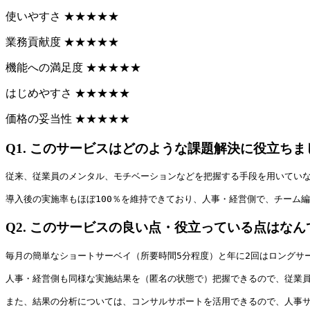
使いやすさ
★
★
★
★
★
業務貢献度
★
★
★
★
★
機能への満足度
★
★
★
★
★
はじめやすさ
★
★
★
★
★
価格の妥当性
★
★
★
★
★
Q1.
このサービスはどのような課題解決に役立ちま
従来、従業員のメンタル、モチベーションなどを把握する手段を用いてい
導入後の実施率もほぼ100％を維持できており、人事・経営側で、チーム
Q2.
このサービスの良い点・役立っている点はなん
毎月の簡単なショートサーベイ（所要時間5分程度）と年に2回はロングサ
人事・経営側も同様な実施結果を（匿名の状態で）把握できるので、従業員
また、結果の分析については、コンサルサポートを活用できるので、人事