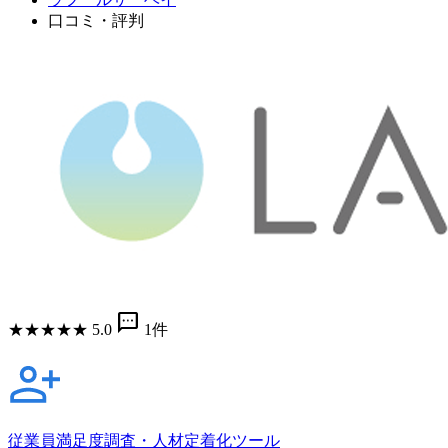
口コミ・評判
sms
★
★
★
★
★
5.0
1件
従業員満足度調査・人材定着化ツール