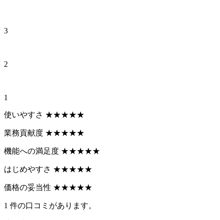
3
2
1
使いやすさ
★
★
★
★
★
業務貢献度
★
★
★
★
★
機能への満足度
★
★
★
★
★
はじめやすさ
★
★
★
★
★
価格の妥当性
★
★
★
★
★
1
件の口コミがあります。