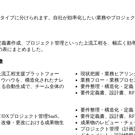
4タイプに分けられます。自社が効率化したい業務やプロジェ
件定義書作成、プロジェクト管理といった上流工程を、幅広く効
の表にまとめました。
徴
上流工程支援プラットフォー
現状把握・業務ヒアリン
ノウハウを、構造化されたナレ
業務フロー・業務プロセ
よる自動生成で、チーム全体の
要件整理・構造化・定義
要件定義書、設計書、R
要件整理・構造化・定義
/DXプロジェクト管理SaaS。
要件定義書、設計書、R
・改修・更改における成果物生
成果物のレビュー・チェ
プロジェクト管理（計画