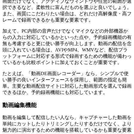
画面だけでなく、アクティブなウィンドウや任意の範囲が選
択できるなど、柔軟性に富んだものを選ぶと良いでしょう。
また、画質にこだわりたい場合は、どれだけ高解像度・高フ
レームで録画できるかも重要な要素です。
加えて、PC内部の音声だけでなくマイクなどの外部機器か
らの入力に対応しているかといった点や、予約録画機能の有
無も考慮すると更に使い勝手が向上します。動画の配信を念
頭に入れている場合は、AVIやMP4、WMVなど、配信プラ
ットフォームに対応する形式で録画するための機能が備わっ
ているかも比較ポイントに加えておくことが重要です。
たとえば、「動画DE画面レコーダー」なら、シンプルで使
い勝手の良いインターフェースを採用し、範囲の指定も簡
単。主要な動画配信サイトに対応した動画形式を選んで録画
できるほか、予約録画機能にも対応しています。
動画編集機能
動画を編集して配信したい人なら、キャプチャーした動画を
単純にカットしたりトリミングしたりするだけでなく、より
魅力的に演出するための機能を搭載しているかも重要な要素