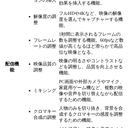
ョンの挿入
効果を挿入する機能。
フルHDや4Kなど、映像の解像
解像度の調
度を選んでキャプチャーする機
整
能。
1秒間に表示されるフレームの
フレームレ
数を調整する機能。60fpsなど数
ートの調整
値が高くなるほど滑らかで高品
位な映像となる。
映像の明るさやコントラストな
配信機
映像品質の
どを調整し、品質を向上させる
能
調整
機能。
PC画面や外部カメラやマイク、
家庭用ゲーム機など、複数の映
ミキシング
像や音声を切り替えながら配信
するための機能。
人物のみを切り抜き、背景を合
クロマキー
成するクロマキーの感度を調整
合成の調整
するための機能。