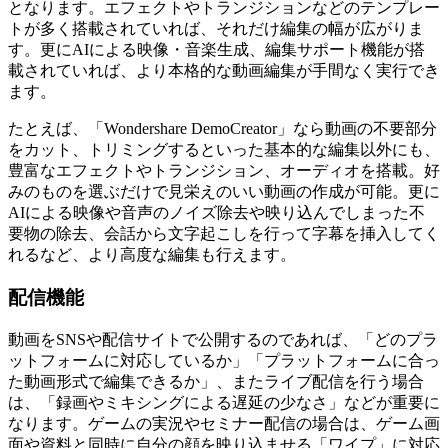
となります。エフェクトやトランジションなどのテンプレー
トが多く搭載されていれば、それだけ編集の幅が広がりま
す。更にAIによる映像・音楽生成、編集サポート機能が搭
載されていれば、より本格的な動画編集が手間なく実行でき
ます。
たとえば、「Wondershare DemoCreator」なら動画の不要部分
をカット、トリミングするといった基本的な編集以外にも、
豊富なエフェクトやトランジション、オーディオを搭載。好
みのものを選ぶだけで見栄えのいい動画の作成が可能。更に
AIによる映像や音声のノイズ除去や映り込んでしまった不
要物の除去、会話から文字起こしを行って字幕を挿入してく
れるなど、より高度な編集も行えます。
配信機能
動画をSNSや配信サイトで公開するのであれば、「どのプラ
ットフォームに対応しているか」「プラットフォームに合っ
た動画形式で編集できるか」、またライブ配信を行う場合
は、「録画やミキシングによる遅延の少なさ」などが重要に
なります。ゲームの実況やセミナー配信の場合は、ゲーム画
面や資料と同時に自分の顔を映り込ませる「ワイプ」に対応