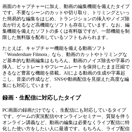
画面のキャプチャーに加え、動画の編集機能を備えたタイプ
です。不要なシーンのカットや切り取り、トリミングといっ
た簡易的な編集をはじめ、トランジションの挿入やノイズ除
去が行えるなど高機能なソフトも存在しています。なお、編
集機能を備えたソフトの多くは有料版ですが、一部機能を制
限した無料版を配布しているソフトもみられます。
たとえば、キャプチャー機能を備える動画ソフト
「Wondershare Filmora」なら、動画のカットやトリミングな
ど基本的な動画編集はもちろん、動画のノイズ除去や字幕の
挿入、ビットレートやフレームレートを保持したまま圧縮で
きるなど豊富な機能を搭載。AIによる動画の生成や字幕起
こし、音楽の作成など、SNSや動画配信を見据えた高度な編
集にも対応しています。
録画・生配信に対応したタイプ
PC画面の録画だけでなく、生配信にも対応しているタイプ
です。ゲームの実況配信やオンラインセミナー、質疑を伴う
オンライン講義など、動画の編集は必要なくライブ配信に特
化した使い方をしたい人に最適です。もちろん、ライブ配信