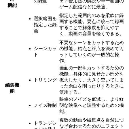
の録画
ェア使用法の解説や単一画面の
機能
ゲーム配信などに最適。
指定した範囲内のみを柔軟に録
選択範囲を
画する機能。要点に絞って録画
指定した録
することで解像度を抑えやす
画
く、動画の容量を軽くできる。
不要なシーンをカットするため
シーンカッ
の機能。始点と終点を決めてカ
ト
ットしていくのが一般的な操
作。
画面の一部をカットするための
機能。具体的に見せたい部分を
トリミング
拡大したり、大きく空いてしま
編集機
った余白を削ったりするときに
能
使用する。
映像のノイズを低減し、より鮮
ノイズ抑制
明な映像へと調整するための機
能。
複数の動画や編集点を自然につ
トランジシ
なぎ合わせるためのエフェクト