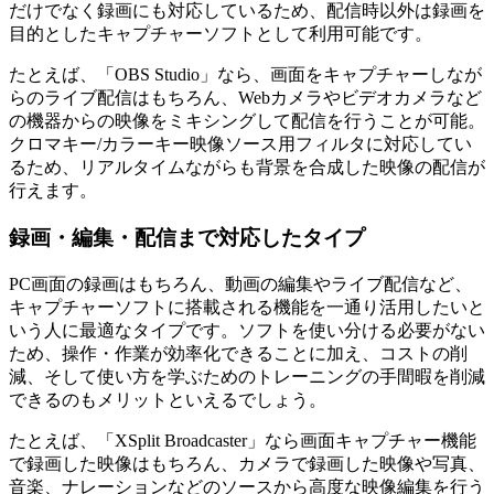
だけでなく録画にも対応しているため、配信時以外は録画を
目的としたキャプチャーソフトとして利用可能です。
たとえば、「OBS Studio」なら、画面をキャプチャーしなが
らのライブ配信はもちろん、Webカメラやビデオカメラなど
の機器からの映像をミキシングして配信を行うことが可能。
クロマキー/カラーキー映像ソース用フィルタに対応してい
るため、リアルタイムながらも背景を合成した映像の配信が
行えます。
録画・編集・配信まで対応したタイプ
PC画面の録画はもちろん、動画の編集やライブ配信など、
キャプチャーソフトに搭載される機能を一通り活用したいと
いう人に最適なタイプです。ソフトを使い分ける必要がない
ため、操作・作業が効率化できることに加え、コストの削
減、そして使い方を学ぶためのトレーニングの手間暇を削減
できるのもメリットといえるでしょう。
たとえば、「XSplit Broadcaster」なら画面キャプチャー機能
で録画した映像はもちろん、カメラで録画した映像や写真、
音楽、ナレーションなどのソースから高度な映像編集を行う