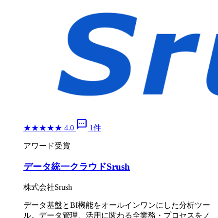
sms
★
★
★
★
★
4.0
1件
アワード受賞
データ統一クラウドSrush
株式会社Srush
データ基盤とBI機能をオールインワンにした分析ツー
ル。データ管理、活用に関わる全業務・プロセスをノ