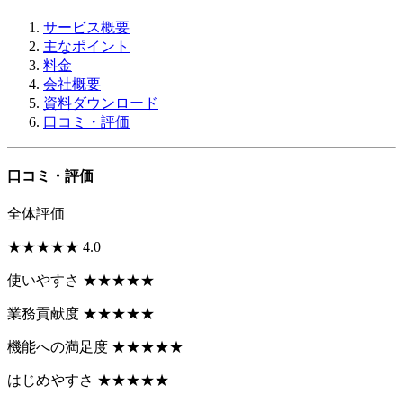
サービス概要
主なポイント
料金
会社概要
資料ダウンロード
口コミ・評価
口コミ・評価
全体評価
★
★
★
★
★
4.0
使いやすさ
★
★
★
★
★
業務貢献度
★
★
★
★
★
機能への満足度
★
★
★
★
★
はじめやすさ
★
★
★
★
★