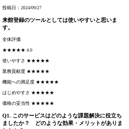
投稿日：2024/09/27
来館登録のツールとしては使いやすいと思いま
す。
全体評価
★
★
★
★
★
4.0
使いやすさ
★
★
★
★
★
業務貢献度
★
★
★
★
★
機能への満足度
★
★
★
★
★
はじめやすさ
★
★
★
★
★
価格の妥当性
★
★
★
★
★
Q1.
このサービスはどのような課題解決に役立ち
ましたか？ どのような効果・メリットがありま