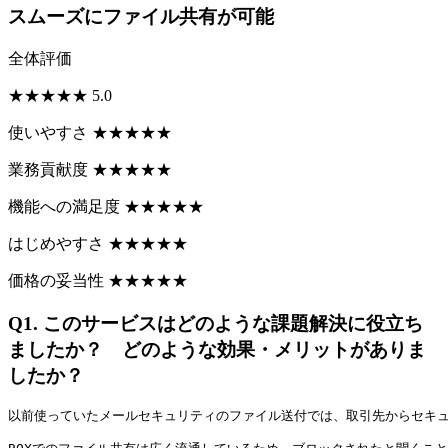
スムーズにファイル共有が可能
全体評価
★
★
★
★
★
5.0
使いやすさ
★
★
★
★
★
業務貢献度
★
★
★
★
★
機能への満足度
★
★
★
★
★
はじめやすさ
★
★
★
★
★
価格の妥当性
★
★
★
★
★
Q1.
このサービスはどのような課題解決に役立ち
ましたか？ どのような効果・メリットがありま
したか？
以前使っていたメールセキュリティのファイル送付では、取引先からセキ