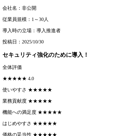
会社名：非公開
従業員規模：1～30人
導入時の立場：導入推進者
投稿日：2025/10/30
セキュリティ強化のために導入！
全体評価
★
★
★
★
★
4.0
使いやすさ
★
★
★
★
★
業務貢献度
★
★
★
★
★
機能への満足度
★
★
★
★
★
はじめやすさ
★
★
★
★
★
価格の妥当性
★
★
★
★
★