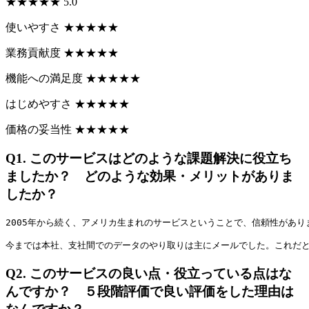
★
★
★
★
★
5.0
使いやすさ
★
★
★
★
★
業務貢献度
★
★
★
★
★
機能への満足度
★
★
★
★
★
はじめやすさ
★
★
★
★
★
価格の妥当性
★
★
★
★
★
Q1.
このサービスはどのような課題解決に役立ち
ましたか？ どのような効果・メリットがありま
したか？
2005年から続く、アメリカ生まれのサービスということで、信頼性があ
今までは本社、支社間でのデータのやり取りは主にメールでした。これだと
Q2.
このサービスの良い点・役立っている点はな
んですか？ ５段階評価で良い評価をした理由は