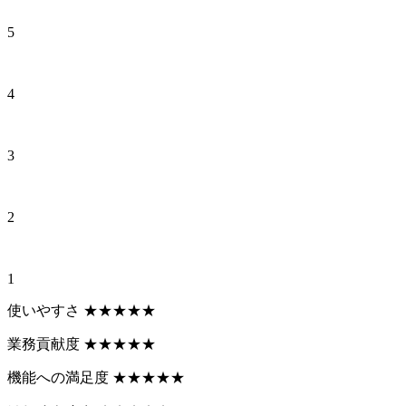
5
4
3
2
1
使いやすさ
★
★
★
★
★
業務貢献度
★
★
★
★
★
機能への満足度
★
★
★
★
★