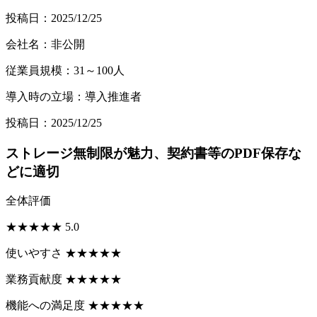
投稿日：2025/12/25
会社名：非公開
従業員規模：31～100人
導入時の立場：導入推進者
投稿日：2025/12/25
ストレージ無制限が魅力、契約書等のPDF保存な
どに適切
全体評価
★
★
★
★
★
5.0
使いやすさ
★
★
★
★
★
業務貢献度
★
★
★
★
★
機能への満足度
★
★
★
★
★