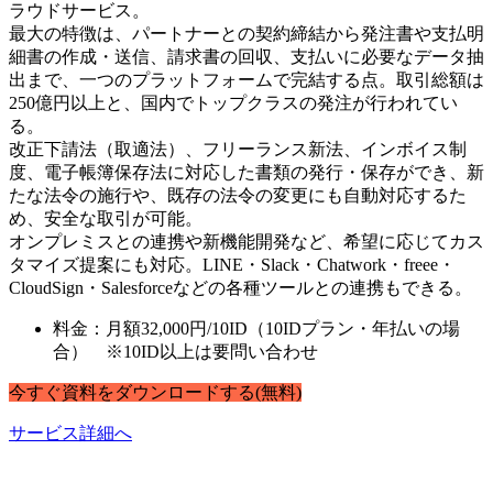
ラウドサービス。
最大の特徴は、パートナーとの契約締結から発注書や支払明
細書の作成・送信、請求書の回収、支払いに必要なデータ抽
出まで、一つのプラットフォームで完結する点。取引総額は
250億円以上と、国内でトップクラスの発注が行われてい
る。
改正下請法（取適法）、フリーランス新法、インボイス制
度、電子帳簿保存法に対応した書類の発行・保存ができ、新
たな法令の施行や、既存の法令の変更にも自動対応するた
め、安全な取引が可能。
オンプレミスとの連携や新機能開発など、希望に応じてカス
タマイズ提案にも対応。LINE・Slack・Chatwork・freee・
CloudSign・Salesforceなどの各種ツールとの連携もできる。
料金：月額32,000円/10ID（10IDプラン・年払いの場
合） ※10ID以上は要問い合わせ
今すぐ
資料
を
ダウンロードする
(無料)
サービス詳細へ