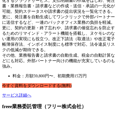
化するクラウドサービス。支払明細書の作成をはじめ、発注
書・業務報告書・請求書などの作成・送信・承認の一元化が
可能。契約ステータスや請求書の提出状況を一覧化できる。
更に、発注書を自動生成してワンクリックで外部パートナー
に送信するなど、一連のバックオフィス業務の負担を軽減。
更に、契約の更新・終了忘れや、請求書の催促忘れを防止す
るためのリマインド・アラート機能を搭載し、ヌケモレのな
い運用の実現にも役立つ。改正下請法（取適法）や改正電子
帳簿保存法、インボイス制度にも標準で対応。法令違反リス
クの低減が期待できる。
その他、業務報告書と請求書の自動生成、税金の自動計算な
どにも対応。外部パートナー向けの機能が充実しているのも
強み。
料金：月額59,800円〜、初期費用15万円
今すぐ
資料
を
ダウンロードする
(無料)
サービス詳細へ
freee業務委託管理（フリー株式会社）