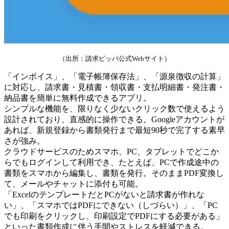
（出所：請求ピッパ公式Webサイト）
「インボイス」、「電子帳簿保存法」、「源泉徴収の計算」
に対応し、請求書・見積書・領収書・支払明細書・発注書・
納品書を簡単に無料作成できるアプリ。
シンプルな機能を、限りなく少ないクリック数で使えるよう
設計されており、直感的に操作できる。Googleアカウントが
あれば、新規登録から書類発行まで最短90秒で完了する素早
さが強み。
クラウドサービスのためスマホ、PC、タブレットでどこか
らでもログインして利用でき、たとえば、PCで作成途中の
書類をスマホから編集し、書類を発行。そのままPDF変換し
て、メールやチャットに添付も可能。
「ExcelのテンプレートだとPCがないと請求書が作れな
い」、「スマホではPDFにできない（しづらい）」、「PC
でも印刷をクリックし、印刷設定でPDFにする必要がある」
といった書類作成に伴う手間やストレスを軽減できる。