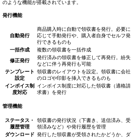
のような機能が搭載されています。
発行機能
商品購入時に自動で領収書を発行。必要に
自動発行
応じて手動発行や、購入者自身でセルフ発
行できるものも
一括作成
複数の領収書を一括作成
発行済みの領収書を修正して再発行。紛失
修正発行
などに伴う再発行も可能
テンプレート
領収書のレイアウトを設定。領収書に会社
設定
のロゴや印影を挿入できるものも
インボイス制
インボイス制度に対応した領収書（適格請
度対応
求書）を発行
管理機能
ステータス・
領収書の発行状況（下書き、送信済み、受
履歴管理
領済みなど）や発行履歴を管理
ダウンロード
発行した領収書が受領されたかどうか、ダ