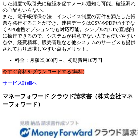
した頻度で取引先に確認を促すメール通知も可能。確認漏れ
の心配もいらない。
また、電子帳簿保存法、インボイス制度の要件を満たした帳
票を発行することができ、連携データはCSVやPDFだけでな
くAPI連携オプションでも対応可能。シンプルなUIで直感的
に操作できるので、システムが得意でない人でも使いやすい
点や、経費精算、販売管理など他システムのサービスも提供
されており連携しやすい点もメリット。
料金：月額25,000円～、初期費用10万円
今すぐ
資料
を
ダウンロードする
(無料)
サービス詳細へ
マネーフォワード クラウド請求書（株式会社マネ
ーフォワード）