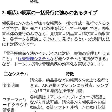
搭載。
2. 幅広い帳票の一括発行に強みのあるタイプ
領収書にかかわらず様々な帳票を一括で作成・発行できるタ
イプです。取引先ごとに条件を設定して一括発行でき、領収
書単体の発行のみでなく、見積書→納品書→請求書→領収書
と、各データを変換してそのまま発行するといった利用方法
にも対応できます。
「電子帳簿保存法やインボイスに対応し書類の管理も行える
こと」「
販売管理システム
など他システムと連携ができる」
など、トータルで請求管理業務の効率化を実現できます。
主なシステム
特徴
請求書、納品書などの帳票をWeb上で発行で
楽楽明細
きる。API連携オプションにも対応。シンプ
ルなUIで直感的な操作が可能。
各帳票はリアルタイムプレビューで確認し
マネーフォワ
ながら作成可能。請求書から領収書への自
ード クラウド
動転記、会計ソフトと連携した自動仕訳計
請求書