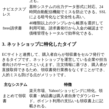
上も。
基幹システムの出力データ形式に対応。24
ナビエクスプ
時間自動配信機能でミスを防止できる。SSL
レス
による暗号化など安全性も高い。
40種類以上のテンプレから帳票を選択して
freee請求書
利用可能。請求書発行から入金の確認まで
債権管理をトータルで効率化できる。
3. ネットショップに特化したタイプ
ECサイトと連携して、購入者自らが領収書をセルフ発行で
きるタイプです。ネットショップを運営している企業や担当
者向けのサービスといえます。注文情報に基づき、購入者が
直接取得できるため、領収書発行業務をなくすことができ、
人的ミスも防げる点がメリットです。
主なシステム
特徴
楽天市場、Yahoo!ショッピングに特化。領
まとめて領収
収書・納品書は購入者自身でダウンロー
書
ド。ポイント利用の支払いも領収書上に記
載される。