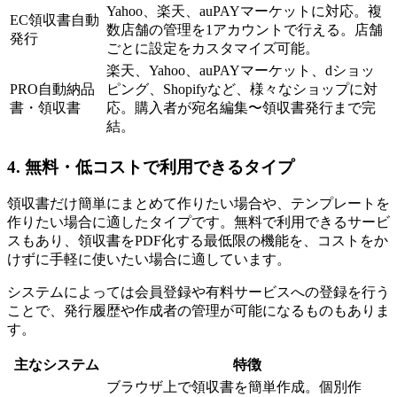
Yahoo、楽天、auPAYマーケットに対応。複
EC領収書自動
数店舗の管理を1アカウントで行える。店舗
発行
ごとに設定をカスタマイズ可能。
楽天、Yahoo、auPAYマーケット、dショッ
PRO自動納品
ピング、Shopifyなど、様々なショップに対
書・領収書
応。購入者が宛名編集〜領収書発行まで完
結。
4. 無料・低コストで利用できるタイプ
領収書だけ簡単にまとめて作りたい場合や、テンプレートを
作りたい場合に適したタイプです。無料で利用できるサービ
スもあり、領収書をPDF化する最低限の機能を、コストをか
けずに手軽に使いたい場合に適しています。
システムによっては会員登録や有料サービスへの登録を行う
ことで、発行履歴や作成者の管理が可能になるものもありま
す。
主なシステム
特徴
ブラウザ上で領収書を簡単作成。個別作