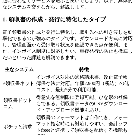
題に合わせてサービスを選ぶと良いでしょう。以下、具体的
なシステムを交えながら、解説します。
1. 領収書の作成・発行に特化したタイプ
電子領収書の作成と発行に特化し、取引先への引き渡しを効
率化できるのが強みのタイプです。ダウンロード方式に対応
し、管理画面から受け取り状況を確認できる点が便利。ま
た、インボイス制度に対応したい、重複発行の防止も徹底し
たいといった課題も解消できます。
主なシステム
特徴
インボイス対応の適格請求書、改正電子帳
e領収書ネット
簿保存法に対応。年額2,900円（税込）の低
コスト、最短5分で利用可能。
得意先を無制限に登録可能、ひな形の登録
領収書ドット
もできる。領収書データのCSVダウンロー
コム
ド・アップロード機能もあり。
領収書のフォーマットは自作でき、フォー
マット指定時にも対応しやすい。会計ソフ
ポチッと請求
トfreeeと連携して領収書を配信する機能も