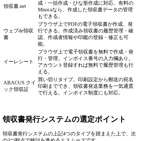
成・一括作成・ひな形作成に対応。有料の
領収書.net
Misocaなら、作成した領収書データの管理
もできる。
ブラウザ上でPDFの電子領収書が作成、発
ウェブde領収
行できる。作成済み領収書の履歴管理・確
書
認、作成者情報や印鑑の登録・修正も可
能。
ブラウザ上で電子領収書を無料で作成・発
行・管理。インボイス番号の入力欄あり。
イーレシート
アカウント登録すれば無料で履歴管理も行
える。
買い切りタイプ。印刷設定から郵送の宛名
ABACUS クイ
印刷まででき、領収書発送業務を一気通貫
ック領収証
で行える。インボイス制度にも対応。
領収書発行システムの選定ポイント
領収書発行システムの上記4つのタイプを踏まえた上で、次
の3つ観点で検討を進めるとスムーズです。