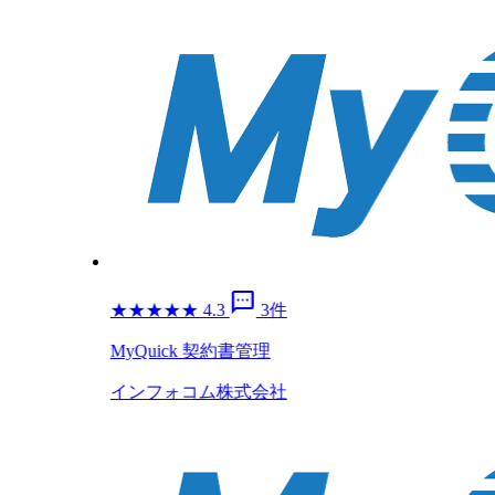
sms
★
★
★
★
★
4.3
3件
MyQuick 契約書管理
インフォコム株式会社