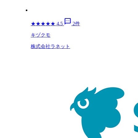
sms
★
★
★
★
★
4.5
2件
キヅクモ
株式会社ラネット