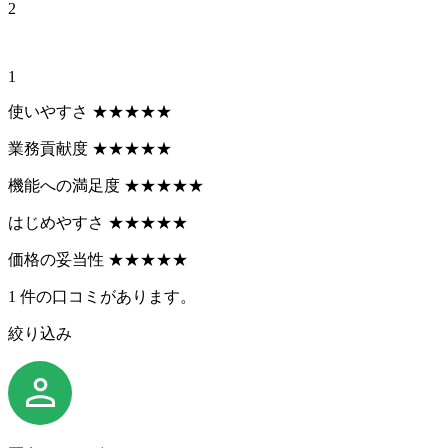
2
1
使いやすさ
★
★
★
★
★
業務貢献度
★
★
★
★
★
機能への満足度
★
★
★
★
★
はじめやすさ
★
★
★
★
★
価格の妥当性
★
★
★
★
★
1
件の口コミがあります。
絞り込み