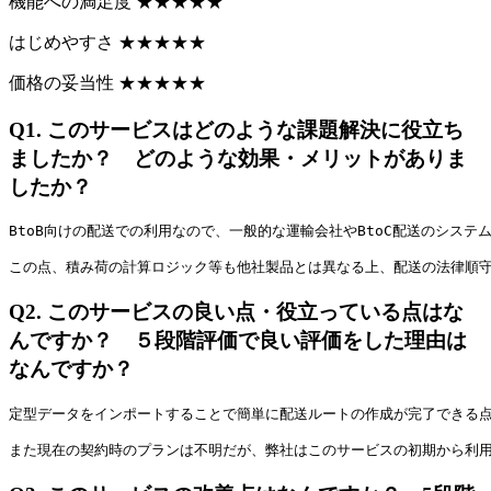
機能への満足度
★
★
★
★
★
はじめやすさ
★
★
★
★
★
価格の妥当性
★
★
★
★
★
Q1.
このサービスはどのような課題解決に役立ち
ましたか？ どのような効果・メリットがありま
したか？
BtoB向けの配送での利用なので、一般的な運輸会社やBtoC配送のシステ
この点、積み荷の計算ロジック等も他社製品とは異なる上、配送の法律順
Q2.
このサービスの良い点・役立っている点はな
んですか？ ５段階評価で良い評価をした理由は
なんですか？
定型データをインポートすることで簡単に配送ルートの作成が完了できる
また現在の契約時のプランは不明だが、弊社はこのサービスの初期から利