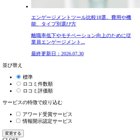
エンゲージメントツール比較18選。費用や機
能、タイプ別選び方
離職率低下やモチベーション向上のために従
業員エンゲージメント...
最終更新日：2026.07.30
並び替え
標準
ロコミ件数順
ロコミ評価順
サービスの特徴で絞り込む
アワード受賞サービス
情報開示認定サービス
変更する
CLOSE