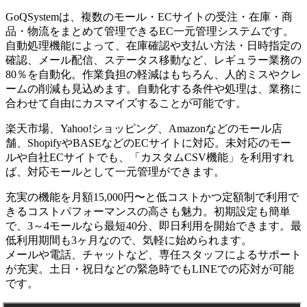
GoQSystemは、複数のモール・ECサイトの受注・在庫・商
品・物流をまとめて管理できるEC一元管理システムです。
自動処理機能によって、在庫確認や支払い方法・日時指定の
確認、メール配信、ステータス移動など、レギュラー業務の
80％を自動化。作業負担の軽減はもちろん、人的ミスやクレ
ームの削減も見込めます。自動化する条件や処理は、業務に
合わせて自由にカスマイズすることが可能です。
楽天市場、Yahoo!ショッピング、Amazonなどのモール店
舗、ShopifyやBASEなどのECサイトに対応。未対応のモー
ルや自社ECサイトでも、「カスタムCSV機能」を利用すれ
ば、対応モールとして一元管理ができます。
充実の機能を月額15,000円〜と低コストかつ定額制で利用で
きるコストパフォーマンスの高さも魅力。初期設定も簡単
で、3～4モールなら最短40分、即日利用を開始できます。最
低利用期間も3ヶ月なので、気軽に始められます。
メールや電話、チャットなど、専任スタッフによるサポート
が充実。土日・祝日などの緊急時でもLINEでの応対が可能
です。