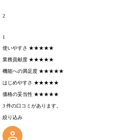
2
1
使いやすさ
★
★
★
★
★
業務貢献度
★
★
★
★
★
機能への満足度
★
★
★
★
★
はじめやすさ
★
★
★
★
★
価格の妥当性
★
★
★
★
★
3
件の口コミがあります。
絞り込み