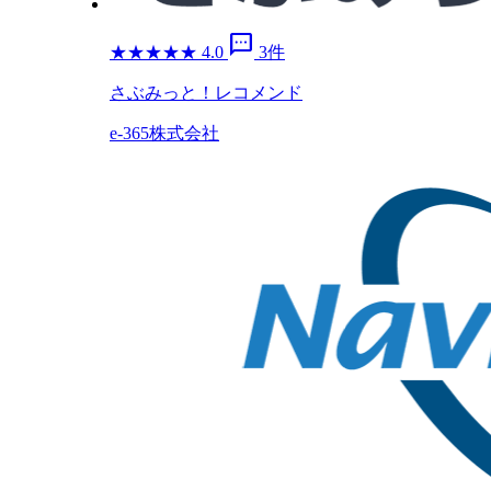
sms
★
★
★
★
★
4.0
3件
さぶみっと！レコメンド
e-365株式会社