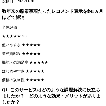
投稿日：2025/11/20
数年来の懸案事項だったレコメンド表示を約1ヵ月
ほどで解消
全体評価
★
★
★
★
★
4.0
使いやすさ
★
★
★
★
★
業務貢献度
★
★
★
★
★
機能への満足度
★
★
★
★
★
はじめやすさ
★
★
★
★
★
価格の妥当性
★
★
★
★
★
Q1.
このサービスはどのような課題解決に役立ち
ましたか？ どのような効果・メリットがありま
したか？