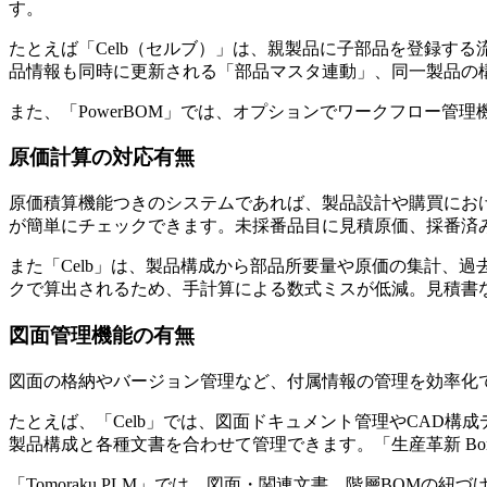
す。
たとえば「Celb（セルブ）」は、親製品に子部品を登録す
品情報も同時に更新される「部品マスタ連動」、同一製品の
また、「PowerBOM」では、オプションでワークフロー
原価計算の対応有無
原価積算機能つきのシステムであれば、製品設計や購買における
が簡単にチェックできます。未採番品目に見積原価、採番済
また「Celb」は、製品構成から部品所要量や原価の集計、
クで算出されるため、手計算による数式ミスが低減。見積書
図面管理機能の有無
図面の格納やバージョン管理など、付属情報の管理を効率化
たとえば、「Celb」では、図面ドキュメント管理やCAD
製品構成と各種文書を合わせて管理できます。「生産革新 Bo
「Tomoraku PLM」では、図面・関連文書、階層BO