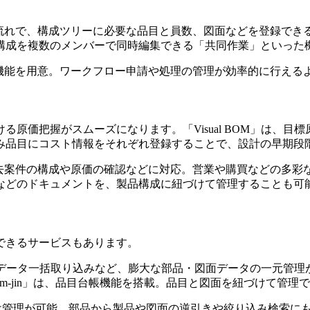
る流れで、構成ツリーに必要な品目と員数、図面などを登録で
構成を複数のメンバーで同時編集できる「共同作業」といった
管理機能を用意。ワークフロー申請や処理の管理が効率的に行える
原価把握がスムーズになります。「Visual BOM」は、
み品目にコスト情報をそれぞれ登録することで、設計の早期段
過去案件の構成や原価の確認などに対応。営業や購買などの多
などのドキュメントを、製品構成に紐づけて管理することも可
できるサービスもあります。
構成データ一括取り込みなど、膨大な部品・図面データの一元管
m-jin」は、品目台帳機能を搭載。品目と図面を紐づけて管
Mの紐づけ管理が可能。部品から製品や図面の逆引きや絞り込み検