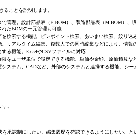
できることを説明します。
で管理。設計部品表（E-BOM）、製造部品表（M-BOM）、販売
されたBOMの一元管理も可能
面を検索する機能。ピンポイント検索、あいまい検索、絞り込
能。リアルタイム編集、複数人での同時編集などにより、情報
る機能。ExcelやCSVファイルに対応
権限をユーザ単位で設定できる機能。単価や金額、原価積算な
買システム、CADなど、外部のシステムと連携する機能。シー
ます。
映を承認制にしたい、編集履歴を確認できるようにしたい、と