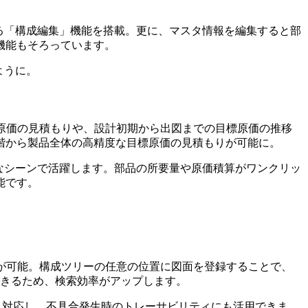
きる「構成編集」機能を搭載。更に、マスタ情報を編集すると部
機能もそろっています。
ように。
目標原価の見積もりや、設計初期から出図までの目標原価の推移
階から製品全体の高精度な目標原価の見積もりが可能に。
彩なシーンで活躍します。部品の所要量や原価積算がワンクリッ
能です。
理が可能。構成ツリーの任意の位置に図面を登録することで、
理できるため、検索効率がアップします。
索にも対応し、不具合発生時のトレーサビリティにも活用できま