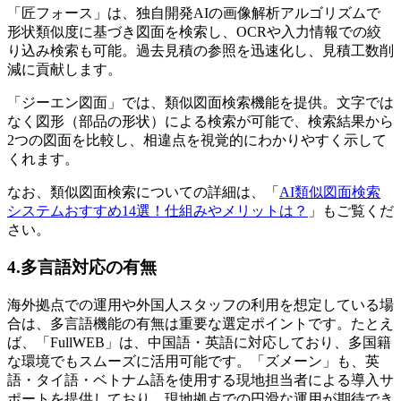
「匠フォース」は、独自開発AIの画像解析アルゴリズムで
形状類似度に基づき図面を検索し、OCRや入力情報での絞
り込み検索も可能。過去見積の参照を迅速化し、見積工数削
減に貢献します。
「ジーエン図面」では、類似図面検索機能を提供。文字では
なく図形（部品の形状）による検索が可能で、検索結果から
2つの図面を比較し、相違点を視覚的にわかりやすく示して
くれます。
なお、類似図面検索についての詳細は、「
AI類似図面検索
システムおすすめ14選！仕組みやメリットは？
」もご覧くだ
さい。
4.多言語対応の有無
海外拠点での運用や外国人スタッフの利用を想定している場
合は、多言語機能の有無は重要な選定ポイントです。たとえ
ば、「FullWEB」は、中国語・英語に対応しており、多国籍
な環境でもスムーズに活用可能です。「ズメーン」も、英
語・タイ語・ベトナム語を使用する現地担当者による導入サ
ポートを提供しており、現地拠点での円滑な運用が期待でき