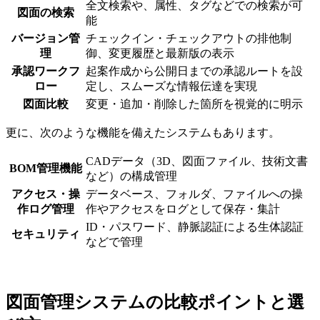
全文検索や、属性、タグなどでの検索が可
図面の検索
能
バージョン管
チェックイン・チェックアウトの排他制
理
御、変更履歴と最新版の表示
承認ワークフ
起案作成から公開日までの承認ルートを設
ロー
定し、スムーズな情報伝達を実現
図面比較
変更・追加・削除した箇所を視覚的に明示
更に、次のような機能を備えたシステムもあります。
CADデータ（3D、図面ファイル、技術文書
BOM管理機能
など）の構成管理
アクセス・操
データベース、フォルダ、ファイルへの操
作ログ管理
作やアクセスをログとして保存・集計
ID・パスワード、静脈認証による生体認証
セキュリティ
などで管理
図面管理システムの比較ポイントと選