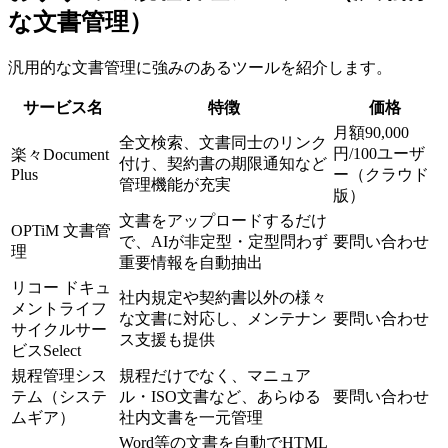
な文書管理）
汎用的な文書管理に強みのあるツールを紹介します。
サービス名
特徴
価格
月額90,000
全文検索、文書同士のリンク
円/100ユーザ
楽々Document
付け、契約書の期限通知など
Plus
ー（クラウド
管理機能が充実
版）
文書をアップロードするだけ
OPTiM 文書管
で、AIが非定型・定型問わず
要問い合わせ
理
重要情報を自動抽出
リコー ドキュ
社内規定や契約書以外の様々
メントライフ
な文書に対応し、メンテナン
要問い合わせ
サイクルサー
ス支援も提供
ビスSelect
規程管理シス
規程だけでなく、マニュア
テム（システ
ル・ISO文書など、あらゆる
要問い合わせ
ムギア）
社内文書を一元管理
Word等の文書を自動でHTML