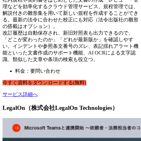
理などを効率化するクラウド管理サービス。規程管理では、
解説付きの雛形集を用いて新しい規程を作成することができ
る。最新の法令に合わせた校正にも対応（法令出版社の雛形
の搭載はオプション）。
改訂履歴は自動保存され、新旧対照表も出力できるので、
「どこが変わったのか」「どれが最新版か」を確認しやす
い。インデントや参照条文番号のズレ、表記揺れアラート機
能といった文書作成のサポート機能、AI OCRによる文字認
識、類似した文章や条項の検索も役立つ。
料金：要問い合わせ
今すぐ
資料
を
ダウンロードする
(無料)
サービス詳細へ
LegalOn（株式会社LegalOn Technologies）