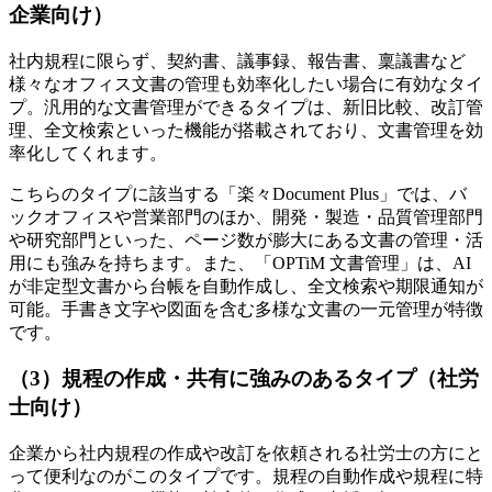
企業向け）
社内規程に限らず、契約書、議事録、報告書、稟議書など
様々なオフィス文書の管理も効率化したい場合に有効なタイ
プ。汎用的な文書管理ができるタイプは、新旧比較、改訂管
理、全文検索といった機能が搭載されており、文書管理を効
率化してくれます。
こちらのタイプに該当する「楽々Document Plus」では、バ
ックオフィスや営業部門のほか、開発・製造・品質管理部門
や研究部門といった、ページ数が膨大にある文書の管理・活
用にも強みを持ちます。また、「OPTiM 文書管理」は、AI
が非定型文書から台帳を自動作成し、全文検索や期限通知が
可能。手書き文字や図面を含む多様な文書の一元管理が特徴
です。
（3）規程の作成・共有に強みのあるタイプ（社労
士向け）
企業から社内規程の作成や改訂を依頼される社労士の方にと
って便利なのがこのタイプです。規程の自動作成や規程に特