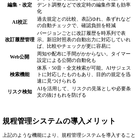
編集・改定
デント調整などで改定時の編集作業も効率
化
過去規定との比較、表記ゆれ、条ずれなど
AI校正
の自動チェックで、確認負担を軽減
バージョンごとに改訂履歴を時系列で表
改訂履歴管理
示。新旧対照表の自動出力に対応していれ
ば、比較やチェックが更に容易に
周知や配布に手間がかからない。タイマー
Web公開
設定による公開の自動化も
体系・50音・全文検索が可能。AIサジェス
検索機能
トに対応したものもあり、目的の規定を迅
速に見つけられる
AIを活用して、リスクの見落としや必要条
リスク検知
文の抜けもれを防げる
規程管理システムの導入メリット
上記のような機能により、規程管理システムを導入すること