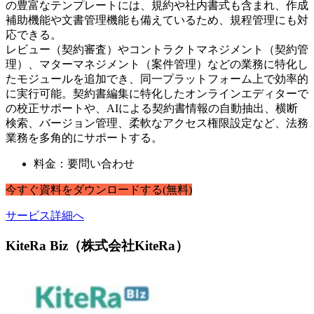
の豊富なテンプレートには、規約や社内書式も含まれ、作成
補助機能や文書管理機能も備えているため、規程管理にも対
応できる。
レビュー（契約審査）やコントラクトマネジメント（契約管
理）、マターマネジメント（案件管理）などの業務に特化し
たモジュールを追加でき、同一プラットフォーム上で効率的
に実行可能。契約書編集に特化したオンラインエディターで
の校正サポートや、AIによる契約書情報の自動抽出、横断
検索、バージョン管理、柔軟なアクセス権限設定など、法務
業務を多角的にサポートする。
料金：要問い合わせ
今すぐ
資料
を
ダウンロードする
(無料)
サービス詳細へ
KiteRa Biz（株式会社KiteRa）