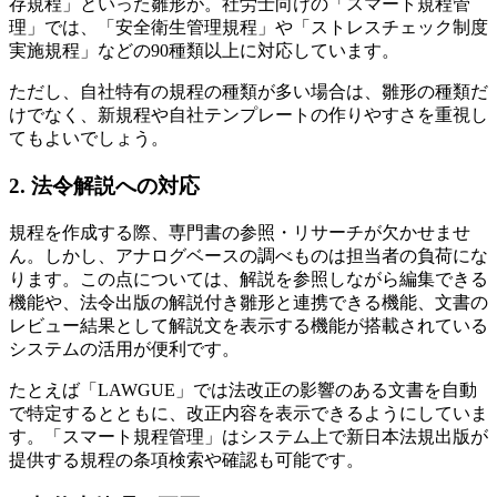
存規程」といった雛形が。社労士向けの「スマート規程管
理」では、「安全衛生管理規程」や「ストレスチェック制度
実施規程」などの90種類以上に対応しています。
ただし、自社特有の規程の種類が多い場合は、雛形の種類だ
けでなく、新規程や自社テンプレートの作りやすさを重視し
てもよいでしょう。
2. 法令解説への対応
規程を作成する際、専門書の参照・リサーチが欠かせませ
ん。しかし、アナログベースの調べものは担当者の負荷にな
ります。この点については、解説を参照しながら編集できる
機能や、法令出版の解説付き雛形と連携できる機能、文書の
レビュー結果として解説文を表示する機能が搭載されている
システムの活用が便利です。
たとえば「LAWGUE」では法改正の影響のある文書を自動
で特定するとともに、改正内容を表示できるようにしていま
す。「スマート規程管理」はシステム上で新日本法規出版が
提供する規程の条項検索や確認も可能です。