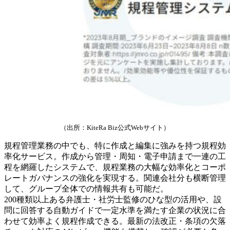
（出所：KiteRa Biz公式Webサイト）
規程管理業務の中でも、特に作成と編集に強みを持つ規程効
率化サービス。作成から管理・周知・電子申請まで一連の工
程を網羅したシステムで、規程業務の大幅な効率化とコーポ
レートガバナンスの強化を実現する。関連会社分も横断管理
して、グループ全体での情報共有も可能だ。
200種類以上ある弁護士・社労士監修のひな型の活用や、設
問に回答する自動ガイドで一定水準を満たす企業の状況に合
わせて効率よく規程作成できる。最新の法改正・条項の欠落