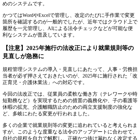
めのシステムです。
かつてはWordやExcelで管理し、改定のたびに手作業で変更
箇所を確認するのが一般的でしたが、近年ではクラウド上で
履歴を一元管理し、AIによる法令チェックなどが可能な便
利なシステムが普及しています。
【注意】2025年施行の法改正により就業規則等の
見直しが急務に
規程管理システムの導入・見直しにあたって、人事・労務担
当者が必ず押さえておきたいのが、2025年に施行された「改
正育児・介護休業法」への対応です。
今回の法改正では、従業員の柔軟な働き方（テレワークや時
短勤務など）を実現するための措置の義務化や、子の看護等
休暇の拡充、介護離職防止のための両立支援制度の強化な
ど、多岐にわたる変更が行われました。
多くの企業で就業規則等の変更に追われていると考えられま
すが、このような度重なる法令のアップデートに合わせて、
自社の規程を自力で解釈し、正確かつ抜け漏れなく改定する