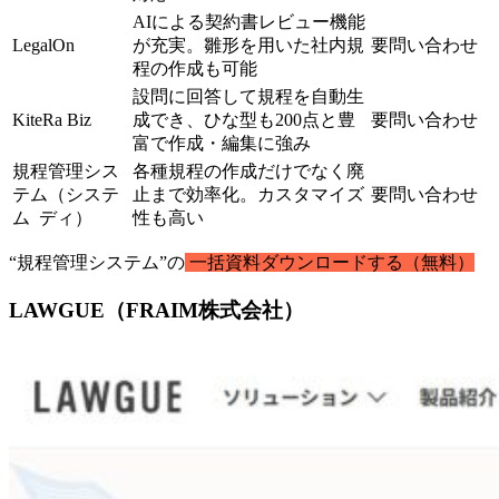
AIによる契約書レビュー機能
LegalOn
が充実。雛形を用いた社内規
要問い合わせ
程の作成も可能
設問に回答して規程を自動生
KiteRa Biz
成でき、ひな型も200点と豊
要問い合わせ
富で作成・編集に強み
規程管理シス
各種規程の作成だけでなく廃
テム（システ
止まで効率化。カスタマイズ
要問い合わせ
ム ディ）
性も高い
“規程管理システム”の
一括資料ダウンロードする（無料）
LAWGUE（FRAIM株式会社）