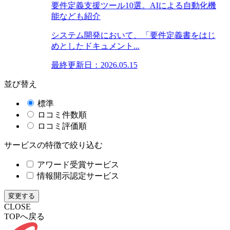
要件定義支援ツール10選。AIによる自動化機
能なども紹介
システム開発において、「要件定義書をはじ
めとしたドキュメント...
最終更新日：2026.05.15
並び替え
標準
ロコミ件数順
ロコミ評価順
サービスの特徴で絞り込む
アワード受賞サービス
情報開示認定サービス
変更する
CLOSE
TOPへ戻る