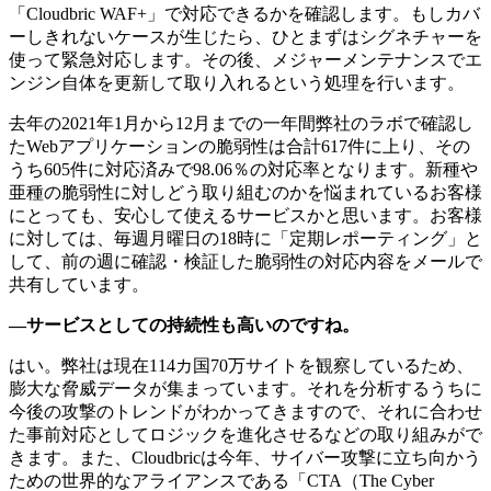
「Cloudbric WAF+」で対応できるかを確認します。もしカバ
ーしきれないケースが生じたら、ひとまずはシグネチャーを
使って緊急対応します。その後、メジャーメンテナンスでエ
ンジン自体を更新して取り入れるという処理を行います。
去年の2021年1月から12月までの一年間弊社のラボで確認し
たWebアプリケーションの脆弱性は合計617件に上り、その
うち605件に対応済みで98.06％の対応率となります。新種や
亜種の脆弱性に対しどう取り組むのかを悩まれているお客様
にとっても、安心して使えるサービスかと思います。お客様
に対しては、毎週月曜日の18時に「定期レポーティング」と
して、前の週に確認・検証した脆弱性の対応内容をメールで
共有しています。
―サービスとしての持続性も高いのですね。
はい。弊社は現在114カ国70万サイトを観察しているため、
膨大な脅威データが集まっています。それを分析するうちに
今後の攻撃のトレンドがわかってきますので、それに合わせ
た事前対応としてロジックを進化させるなどの取り組みがで
きます。また、Cloudbricは今年、サイバー攻撃に立ち向かう
ための世界的なアライアンスである「CTA（The Cyber