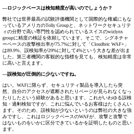
―ロジックベースは検知精度が高いのでしょうか？
弊社では世界最高の試験評価機関として国際的な権威にもな
っているアメリカのTolly Groupと、ネットワークセキュリテ
ィの分野で高い専門性を認められているスイスのwizlynx
groupに精度の検証を依頼しています。そこで、シグネチャ
ーベースの攻撃検出率が75.7%に対して「Cloudbric WAF+」
は89.9%、誤検知率が29%に対して4%という大きな差が出ま
した。第三者機関の客観的な指標を見ても、検知精度は非常
に高いと言えます。
―誤検知が圧倒的に少ないですね。
はい。WAFに限らず、セキュリティ製品を導入したら突
然、自分のアクセスが遮断されたりページが見られなくなっ
たりしたという経験があると思います。これがいわゆる誤検
知・過剰検知ですが、これに悩んでいるお客様はたくさんい
ます。そのため、誤検知が少ないというのは弊社の大きな強
みですし、これはロジックベースのWAFが、攻撃と攻撃で
はないものをいかに区分できているかを証明したものと思い
ます。