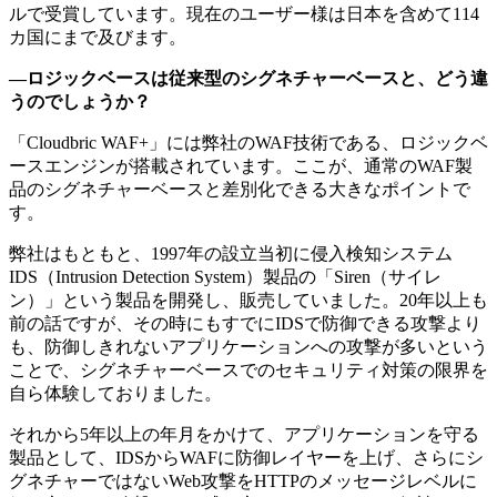
ルで受賞しています。現在のユーザー様は日本を含めて114
カ国にまで及びます。
―ロジックベースは従来型のシグネチャーベースと、どう違
うのでしょうか？
「Cloudbric WAF+」には弊社のWAF技術である、ロジックベ
ースエンジンが搭載されています。ここが、通常のWAF製
品のシグネチャーベースと差別化できる大きなポイントで
す。
弊社はもともと、1997年の設立当初に侵入検知システム
IDS（Intrusion Detection System）製品の「Siren（サイレ
ン）」という製品を開発し、販売していました。20年以上も
前の話ですが、その時にもすでにIDSで防御できる攻撃より
も、防御しきれないアプリケーションへの攻撃が多いという
ことで、シグネチャーベースでのセキュリティ対策の限界を
自ら体験しておりました。
それから5年以上の年月をかけて、アプリケーションを守る
製品として、IDSからWAFに防御レイヤーを上げ、さらにシ
グネチャーではないWeb攻撃をHTTPのメッセージレベルに