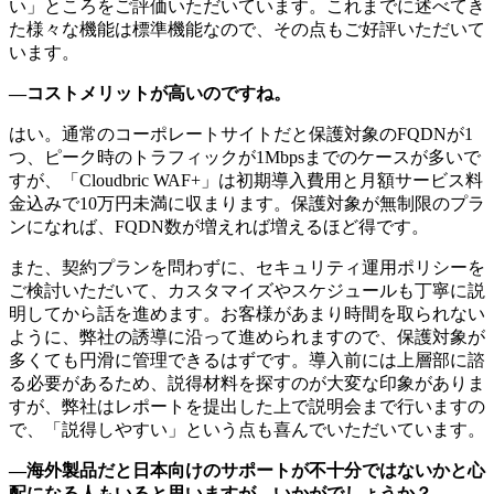
い」ところをご評価いただいています。これまでに述べてき
た様々な機能は標準機能なので、その点もご好評いただいて
います。
―コストメリットが高いのですね。
はい。通常のコーポレートサイトだと保護対象のFQDNが1
つ、ピーク時のトラフィックが1Mbpsまでのケースが多いで
すが、「Cloudbric WAF+」は初期導入費用と月額サービス料
金込みで10万円未満に収まります。保護対象が無制限のプラ
ンになれば、FQDN数が増えれば増えるほど得です。
また、契約プランを問わずに、セキュリティ運用ポリシーを
ご検討いただいて、カスタマイズやスケジュールも丁寧に説
明してから話を進めます。お客様があまり時間を取られない
ように、弊社の誘導に沿って進められますので、保護対象が
多くても円滑に管理できるはずです。導入前には上層部に諮
る必要があるため、説得材料を探すのが大変な印象がありま
すが、弊社はレポートを提出した上で説明会まで行いますの
で、「説得しやすい」という点も喜んでいただいています。
―海外製品だと日本向けのサポートが不十分ではないかと心
配になる人もいると思いますが、いかがでしょうか？