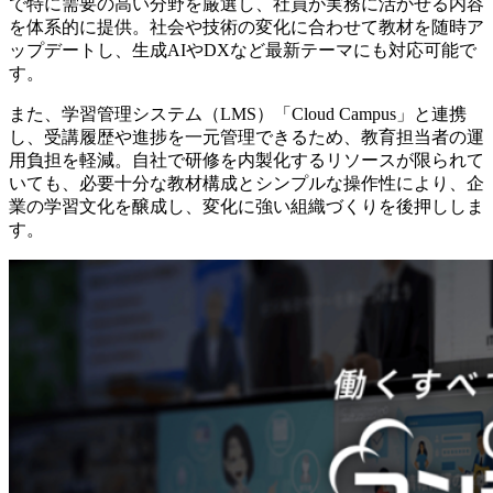
で特に需要の高い分野を厳選し、社員が実務に活かせる内容
を体系的に提供。社会や技術の変化に合わせて教材を随時ア
ップデートし、生成AIやDXなど最新テーマにも対応可能で
す。
また、学習管理システム（LMS）「Cloud Campus」と連携
し、受講履歴や進捗を一元管理できるため、教育担当者の運
用負担を軽減。自社で研修を内製化するリソースが限られて
いても、必要十分な教材構成とシンプルな操作性により、企
業の学習文化を醸成し、変化に強い組織づくりを後押ししま
す。