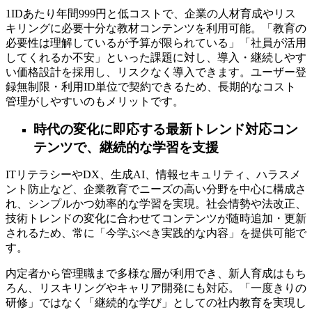
1IDあたり年間999円と低コストで、企業の人材育成やリス
キリングに必要十分な教材コンテンツを利用可能。「教育の
必要性は理解しているが予算が限られている」「社員が活用
してくれるか不安」といった課題に対し、導入・継続しやす
い価格設計を採用し、リスクなく導入できます。ユーザー登
録無制限・利用ID単位で契約できるため、長期的なコスト
管理がしやすいのもメリットです。
時代の変化に即応する最新トレンド対応コン
テンツで、継続的な学習を支援
ITリテラシーやDX、生成AI、情報セキュリティ、ハラスメ
ント防止など、企業教育でニーズの高い分野を中心に構成さ
れ、シンプルかつ効率的な学習を実現。社会情勢や法改正、
技術トレンドの変化に合わせてコンテンツが随時追加・更新
されるため、常に「今学ぶべき実践的な内容」を提供可能で
す。
内定者から管理職まで多様な層が利用でき、新人育成はもち
ろん、リスキリングやキャリア開発にも対応。「一度きりの
研修」ではなく「継続的な学び」としての社内教育を実現し