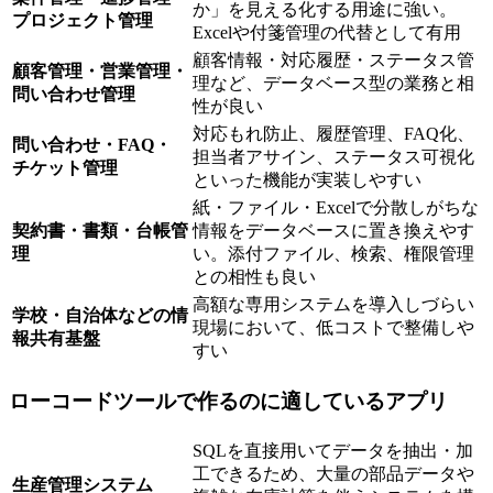
か」を見える化する用途に強い。
プロジェクト管理
Excelや付箋管理の代替として有用
顧客情報・対応履歴・ステータス管
顧客管理・営業管理・
理など、データベース型の業務と相
問い合わせ管理
性が良い
対応もれ防止、履歴管理、FAQ化、
問い合わせ・FAQ・
担当者アサイン、ステータス可視化
チケット管理
といった機能が実装しやすい
紙・ファイル・Excelで分散しがちな
契約書・書類・台帳管
情報をデータベースに置き換えやす
理
い。添付ファイル、検索、権限管理
との相性も良い
高額な専用システムを導入しづらい
学校・自治体などの情
現場において、低コストで整備しや
報共有基盤
すい
ローコードツールで作るのに適しているアプリ
SQLを直接用いてデータを抽出・加
工できるため、大量の部品データや
生産管理システム