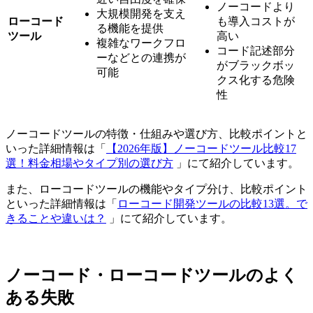
ノーコードより
大規模開発を支え
ローコード
も導入コストが
る機能を提供
ツール
高い
複雑なワークフロ
コード記述部分
ーなどとの連携が
がブラックボッ
可能
クス化する危険
性
ノーコードツールの特徴・仕組みや選び方、比較ポイントと
いった詳細情報は「
【2026年版】ノーコードツール比較17
選！料金相場やタイプ別の選び方
」にて紹介しています。
また、ローコードツールの機能やタイプ分け、比較ポイント
といった詳細情報は「
ローコード開発ツールの比較13選。で
きることや違いは？
」にて紹介しています。
ノーコード・ローコードツールのよく
ある失敗