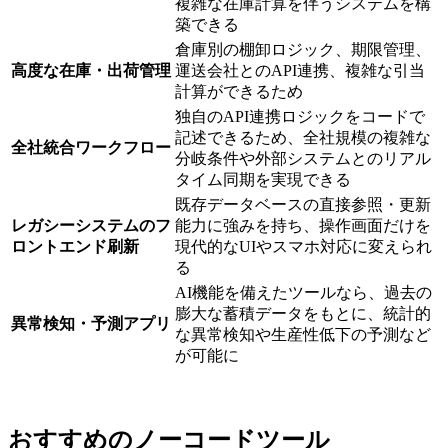
複雑な在庫計算を伴うシステムを構
築できる
倉庫別の棚卸ロジック、期限管理、
高度な在庫・出荷管理
運送会社とのAPI連携、複雑な引当
計算ができるため
独自のAPI連携ロジックをコードで
記述できるため、全社規模の複雑な
全社統合ワークフロー
分岐条件や外部システムとのリアル
タイム同期を実現できる
既存データベースの直接参照・更新
レガシーシステムのフ
能力に強みを持ち、操作画面だけを
ロントエンド刷新
現代的なUIやスマホ対応に変えられ
る
AI機能を備えたツールなら、過去の
膨大な蓄積データをもとに、統計的
異常検知・予測アプリ
な異常検知や生産性低下の予測など
が可能に
おすすめのノーコードツール