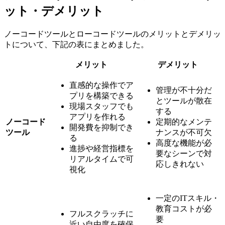
ット・デメリット
ノーコードツールとローコードツールのメリットとデメリッ
トについて、下記の表にまとめました。
メリット
デメリット
直感的な操作でア
管理が不十分だ
プリを構築できる
とツールが散在
現場スタッフでも
する
アプリを作れる
ノーコード
定期的なメンテ
開発費を抑制でき
ツール
ナンスが不可欠
る
高度な機能が必
進捗や経営指標を
要なシーンで対
リアルタイムで可
応しきれない
視化
一定のITスキル・
教育コストが必
フルスクラッチに
要
近い自由度を確保