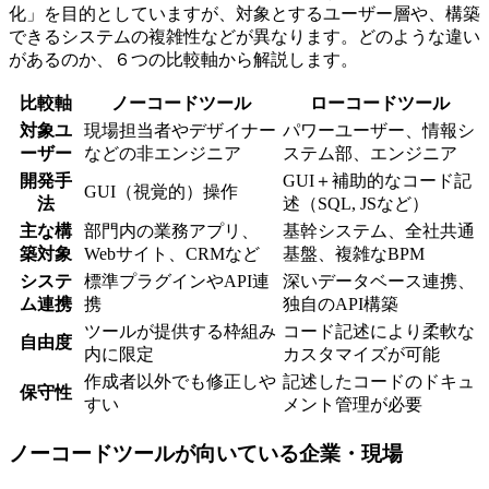
化」を目的としていますが、対象とするユーザー層や、構築
できるシステムの複雑性などが異なります。どのような違い
があるのか、６つの比較軸から解説します。
比較軸
ノーコードツール
ローコードツール
対象ユ
現場担当者やデザイナー
パワーユーザー、情報シ
ーザー
などの非エンジニア
ステム部、エンジニア
開発手
GUI＋補助的なコード記
GUI（視覚的）操作
法
述（SQL, JSなど）
主な構
部門内の業務アプリ、
基幹システム、全社共通
築対象
Webサイト、CRMなど
基盤、複雑なBPM
システ
標準プラグインやAPI連
深いデータベース連携、
ム連携
携
独自のAPI構築
ツールが提供する枠組み
コード記述により柔軟な
自由度
内に限定
カスタマイズが可能
作成者以外でも修正しや
記述したコードのドキュ
保守性
すい
メント管理が必要
ノーコードツールが向いている企業・現場