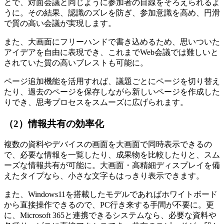
とで、対面会議と同じように参加者の目線をそろえられるよ
うに。その結果、認識のズレを防ぎ、参加意識を高め、円滑
で質の高い会議が実現します。
また、大画面にフリーハンドで書き込めるため、思いついた
アイデアを自由に表現でき、これまでWeb会議では難しいと
されていた質の高いブレストも可能に。
ページ追加機能を活用すれば、議題ごとにページを切り替え
たり、過去のページを保存しながら新しいページを作成した
りでき、思考プロセスをスムーズに広げられます。
（2）情報共有の効率化
複数の資料やデバイスの画面を大画面で同時表示できるの
で、必要な情報を一覧したり、成果物を比較したりと、スム
ーズな情報共有が可能に。大画面・高精細ディスプレイを備
えたタイプなら、小さな文字もはっきり表示できます。
また、Windows11を搭載したモデルであればホワイトボード
から直接操作できるので、PC行き来する手間が不要に。更
に、Microsoft 365と連携できるシステムなら、必要な資料や