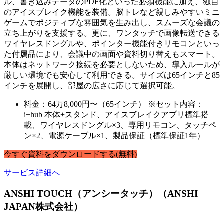
ル、書き込みデータのPDF化といった必須機能に加え、独自
のアイスブレイク機能を装備。脳トレなど親しみやすいミニ
ゲームでポジティブな雰囲気を生み出し、スムーズな会議の
立ち上がりを支援する。更に、ワンタッチで画像転送できる
ワイヤレスドングルや、ポインター機能付きリモコンといっ
た付属品により、会議中の画面や資料切り替えもスマート。
本体はネットワーク接続を必要としないため、導入ルールが
厳しい環境でも安心して利用できる。サイズは65インチと85
インチを展開し、部屋の広さに応じて選択可能。
料金：64万8,000円〜（65インチ） ※セット内容：
i+hub 本体+スタンド、アイスブレイクアプリ標準搭
載、ワイヤレスドングル×3、専用リモコン、タッチペ
ン×2、電源ケーブル×1、製品保証（標準保証1年）
今すぐ
資料
を
ダウンロードする
(無料)
サービス詳細へ
ANSHI TOUCH（アンシータッチ）（ANSHI
JAPAN株式会社）