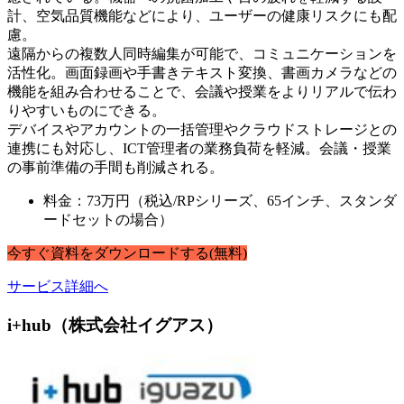
計、空気品質機能などにより、ユーザーの健康リスクにも配
慮。
遠隔からの複数人同時編集が可能で、コミュニケーションを
活性化。画面録画や手書きテキスト変換、書画カメラなどの
機能を組み合わせることで、会議や授業をよりリアルで伝わ
りやすいものにできる。
デバイスやアカウントの一括管理やクラウドストレージとの
連携にも対応し、ICT管理者の業務負荷を軽減。会議・授業
の事前準備の手間も削減される。
料金：73万円（税込/RPシリーズ、65インチ、スタンダ
ードセットの場合）
今すぐ
資料
を
ダウンロードする
(無料)
サービス詳細へ
i+hub（株式会社イグアス）