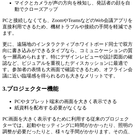
マイクとカメラが声の方向を検知し、発話者の顔を自
動でクローズアップ
PCと接続しなくても、ZoomやTeamsなどのWeb会議アプリを
直接利用できるため、機材トラブルや接続の手間を軽減でき
ます。
更に、遠隔地のインタラクティブホワイトボード同士で双方
向に書き込みができるタイプなら、コミュニケーションの質
を一層高められます。特にデザインレビューや設計図面の確
認など、ビジュアルを重視したディスカッションに最適で
す。参加者の表情も大画面で確認できるため、オフライン会
議に近い臨場感を得られるのも大きなメリットです。
3.プロジェクター機能
PCやタブレット端末の画面を大きく表示できる
紙資料を配布する必要がなくなる
PC画面を大きく表示するために利用する従来のプロジェク
ターでは、起動やセッティングに時間がかかったり、照明の
調整が必要だったりと、様々な手間がかかります。その点、