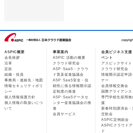
ASPIC概要
事業案内
会員ビジネス支援
会長挨拶
ASPIC 活動の概要
ベント
沿革
クラウド研究会
アスピックサイト
定款
ASP･SaaS・クラウ
クラウド研究会
組織・役員
ド普及促進協議会
情報開示認定申請
事務局・連絡先・地図
ASP･SaaS安全・信
ナー
情報セキュリティポリ
頼性に係る情報開示認
会員情報交換会
シー
定制度の推進
国際アライアンス
個人情報保護方針
ASP･SaaSデータセ
専門学校生採用無
個人情報の取扱いにつ
ンター促進協議会の推
援
いて
進
新春特別講演会・
会員サービス
交歓会
ASPIC定例総会
ASPICクラウド
ド