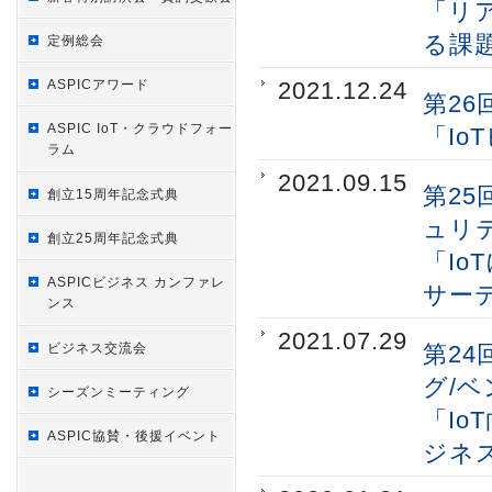
「リ
る課
定例総会
ASPICアワード
2021.12.24
第26
ASPIC IoT・クラウドフォー
「Io
ラム
2021.09.15
第25
創立15周年記念式典
ュリ
創立25周年記念式典
「I
ASPICビジネス カンファレ
サー
ンス
2021.07.29
ビジネス交流会
第24
グ/
シーズンミーティング
「I
ASPIC協賛・後援イベント
ジネ