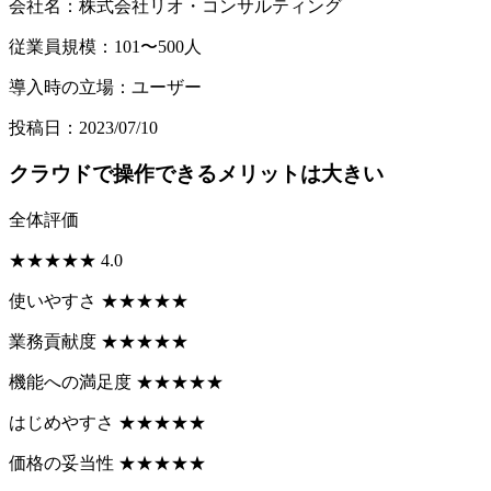
会社名：株式会社リオ・コンサルティング
従業員規模：101〜500人
導入時の立場：ユーザー
投稿日：2023/07/10
クラウドで操作できるメリットは大きい
全体評価
★
★
★
★
★
4.0
使いやすさ
★
★
★
★
★
業務貢献度
★
★
★
★
★
機能への満足度
★
★
★
★
★
はじめやすさ
★
★
★
★
★
価格の妥当性
★
★
★
★
★