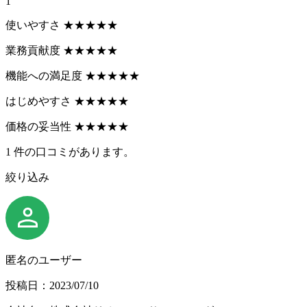
1
使いやすさ
★
★
★
★
★
業務貢献度
★
★
★
★
★
機能への満足度
★
★
★
★
★
はじめやすさ
★
★
★
★
★
価格の妥当性
★
★
★
★
★
1
件の口コミがあります。
絞り込み
匿名のユーザー
投稿日：2023/07/10