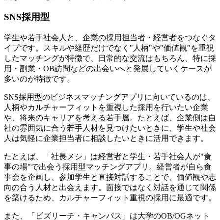
SNS採用型
学生や若手社会人と、企業の採用担当者・経営者をつなぐタ
イプです。スキルや経歴だけでなく"人柄"や"価値観"を重視
したマッチングが特徴で、日常的な交流はもちろん、特に採
用・副業・OB訪問などの出会いへと発展していくケースが
多いのが特徴です。
SNS採用型のビジネスマッチングアプリに向いているのは、
人柄やカルチャーフィットを重視した採用を行いたい企業
や、将来のキャリアを考える若手層。たとえば、企業側は自
社の雰囲気に合う若手人材を見つけたいときに、学生や社会
人は気軽に企業担当者に相談したいときに活用できます。
たとえば、「社長メシ」は経営者と学生・若手社会人が"食
事の場"で出会う採用型マッチングアプリ。経営者が自ら食
事会を企画し、参加学生と直接対話することで、価値観や志
向の合う人材と出会えます。面接ではなく対話を通じて関係
を築けるため、カルチャーフィット重視の採用に最適です。
また、「ビズリーチ・キャンパス」は大学のOB/OGネット