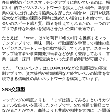
多目的型のビジネスマッチングアプリに向いているのは、幅
広い目的でビジネスネットワークを拡大したい場合。新規事
業の立ち上げにあたり協業先を探したい場合や、採用や販路
拡大など複数の課題を同時に進めたい場合にも有効です。出
会いのスピード感と質、両者を叶えてくれるため、一つのア
プリで多様な出会いを完結させたい企業に最適です。
たとえば、「yenta」はAIが毎日10名の相手を推薦するマッ
チングアプリで、興味・関心・行動履歴を学習して相性の良
いビジネスパートナーを自動で提示してくれます。スタート
アップ経営者や事業開発担当者などが多く登録しており、営
業・提携・採用・情報交換といった多目的利用が可能です。
また、「CXOバンク」はCEOやCFOなど役員層限定の審査
制アプリで、資本提携や幹部採用など経営レベルの協業を実
現できる信頼性の高いネットワークを構築しています。
SNS交流型
マッチングの精度よりも、「まずは話してみる」というカジ
ュアルな出会いを重視したタイプです。SNS感覚で気軽につ
ながることができ、商談よりも共感や相性を大切にした関係