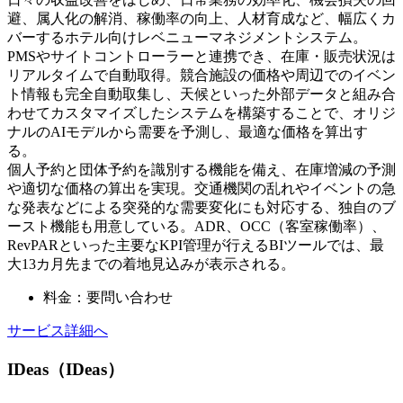
避、属人化の解消、稼働率の向上、人材育成など、幅広くカ
バーするホテル向けレベニューマネジメントシステム。
PMSやサイトコントローラーと連携でき、在庫・販売状況は
リアルタイムで自動取得。競合施設の価格や周辺でのイベン
ト情報も完全自動取集し、天候といった外部データと組み合
わせてカスタマイズしたシステムを構築することで、オリジ
ナルのAIモデルから需要を予測し、最適な価格を算出す
る。
個人予約と団体予約を識別する機能を備え、在庫増減の予測
や適切な価格の算出を実現。交通機関の乱れやイベントの急
な発表などによる突発的な需要変化にも対応する、独自のブ
ースト機能も用意している。ADR、OCC（客室稼働率）、
RevPARといった主要なKPI管理が行えるBIツールでは、最
大13カ月先までの着地見込みが表示される。
料金：要問い合わせ
サービス詳細へ
IDeas（IDeas）