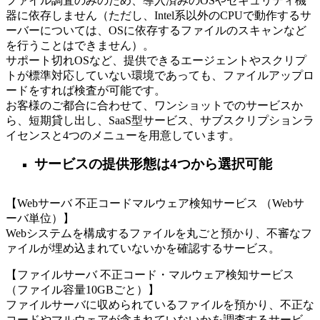
ファイル調査のみのため、導入済みのOSやセキュリティ機
器に依存しません（ただし、Intel系以外のCPUで動作するサ
ーバーについては、OSに依存するファイルのスキャンなど
を行うことはできません）。
サポート切れOSなど、提供できるエージェントやスクリプ
トが標準対応していない環境であっても、ファイルアップロ
ードをすれば検査が可能です。
お客様のご都合に合わせて、ワンショットでのサービスか
ら、短期貸し出し、SaaS型サービス、サブスクリプションラ
イセンスと4つのメニューを用意しています。
サービスの提供形態は4つから選択可能
【Webサーバ 不正コードマルウェア検知サービス （Webサ
ーバ単位）】
Webシステムを構成するファイルを丸ごと預かり、不審なフ
ァイルが埋め込まれていないかを確認するサービス。
【ファイルサーバ 不正コード・マルウェア検知サービス
（ファイル容量10GBごと）】
ファイルサーバに収められているファイルを預かり、不正な
コードやマルウェアが含まれていないかを調査するサービ