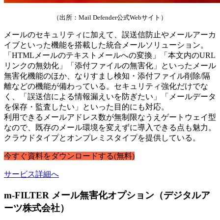
（出所：Mail Defender公式Webサイト）
メールのセキュリティに加えて、誤送信防止やメールアーカ
イブといった機能を搭載した統合メールソリューション。
「HTMLメールのテキストメールへの変換」「本文内のURL
リンクの無効化」「添付ファイルの無害化」といったメール
無害化機能のほか、なりすまし検知・添付ファイル削除/隔
離などの機能が備わっている。セキュリティ強化だけでな
く、「誤送信による情報漏えいを防ぎたい」「メールデータ
を保存・監査したい」といった目的にも対応。
利用できるメールアドレス数が無制限なうえゲートウェイ型
なので、既存のメール環境を変えずに導入できる点も魅力。
クラウドタイプとオンプレミスタイプを提供している。
今すぐ
資料
を
ダウンロードする
(無料)
サービス詳細へ
m-FILTER メール無害化オプション（デジタルア
ーツ株式会社）