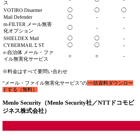
ス
VOTIRO Disarmer
◯
◯
◯
Mail Defender
◯
-
-
m-FILTER メール無害
◯
-
-
化オプション
SHIELDEX Mail
◯
◯
-
CYBERMAIL Σ ST
◯
◯
-
e-自治体 メール・ファ
○
○
-
イル無害化サービス
※料金はすべて要問い合わせ
“メール・ファイル無害化サービス”の
一括資料ダウンロー
ドする（無料）
Menlo Security（Menlo Security社／NTTドコモビ
ジネス株式会社）