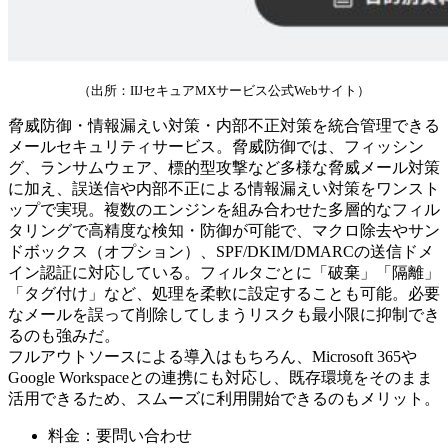
（出所：IIJセキュアMXサービス公式Webサイト）
脅威防御・情報漏えい対策・内部不正対策を統合管理できる
メールセキュリティサービス。脅威防御では、フィッシン
グ、ランサムウェア、標的型攻撃など多様な脅威メール対策
に加え、誤送信や内部不正による情報漏えい対策をワンスト
ップで実現。複数のエンジンを組み合わせた多層的なフィル
タリングで高精度な検知・防御が可能で、マクロ除去やサン
ドボックス（オプション）、SPF/DKIM/DMARCの送信ドメ
イン認証に対応している。フィルタごとに「破棄」「隔離」
「タグ付け」など、処理を柔軟に設定することも可能。必要
なメールを誤って削除してしまうリスクも最小限に抑制でき
るのも強みだ。
フルアウトソースによる導入はもちろん、Microsoft 365や
Google Workspaceとの連携にも対応し、既存環境をそのまま
活用できるため、スムーズに利用開始できるのもメリット。
料金：要問い合わせ