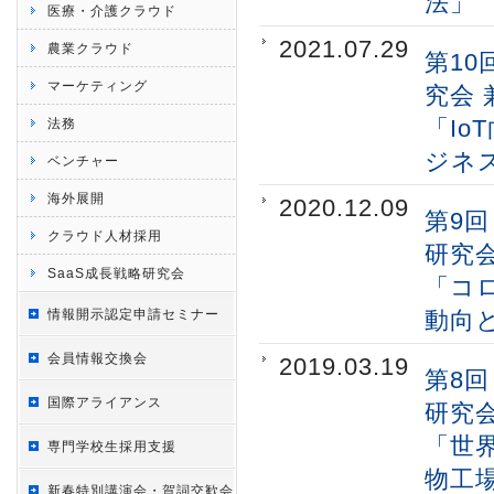
法」
医療・介護クラウド
2021.07.29
農業クラウド
第1
マーケティング
究会 
「I
法務
ジネ
ベンチャー
海外展開
2020.12.09
第9回
クラウド人材採用
研究
SaaS成長戦略研究会
「コロナ
情報開示認定申請セミナー
動向
会員情報交換会
2019.03.19
第8回
国際アライアンス
研究会
「世
専門学校生採用支援
物工
新春特別講演会・賀詞交歓会