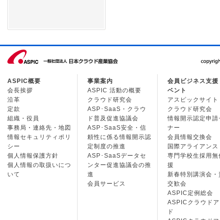
ASPIC概要
事業案内
会員ビジネス支援
会長挨拶
ASPIC 活動の概要
ベント
沿革
クラウド研究会
アスピックサイト
定款
ASP･SaaS・クラウ
クラウド研究会
組織・役員
ド普及促進協議会
情報開示認定申請
事務局・連絡先・地図
ASP･SaaS安全・信
ナー
情報セキュリティポリ
頼性に係る情報開示認
会員情報交換会
シー
定制度の推進
国際アライアンス
個人情報保護方針
ASP･SaaSデータセ
専門学校生採用無
個人情報の取扱いにつ
ンター促進協議会の推
援
いて
進
新春特別講演会・
会員サービス
交歓会
ASPIC定例総会
ASPICクラウド
ド