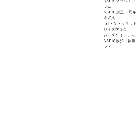
ASPICクラウド
ラム
ASPIC創立15周
念式典
IoT・AI・クラウ
ジネス交流会
シーズンミーティ
ASPIC協賛・後
ント