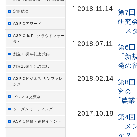
2018.11.14
第7
定例総会
研究
ASPICアワード
「ス
ASPIC IoT・クラウドフォー
ラム
2018.07.11
第6
創立15周年記念式典
「新
発の
創立25周年記念式典
2018.02.14
ASPICビジネス カンファレ
第8
ンス
究会
ビジネス交流会
｢農
シーズンミーティング
2017.10.18
第4
ASPIC協賛・後援イベント
「メ
か？