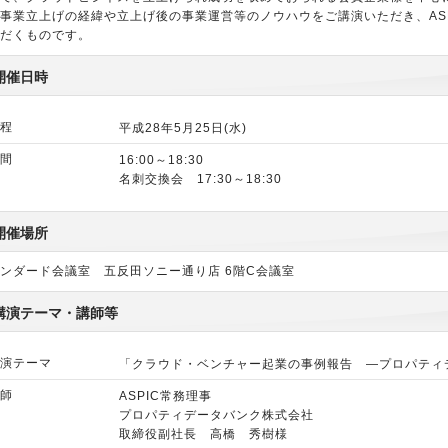
事業立上げの経緯や立上げ後の事業運営等のノウハウをご講演いただき、AS
だくものです。
開催日時
程
平成28年5月25日(水)
間
16:00～18:30
名刺交換会 17:30～18:30
開催場所
ンダード会議室 五反田ソニー通り店 6階C会議室
講演テーマ・講師等
演テーマ
「クラウド・ベンチャー起業の事例報告 ―プロパティ
師
ASPIC常務理事
プロパティデータバンク株式会社
取締役副社長 高橋 秀樹様