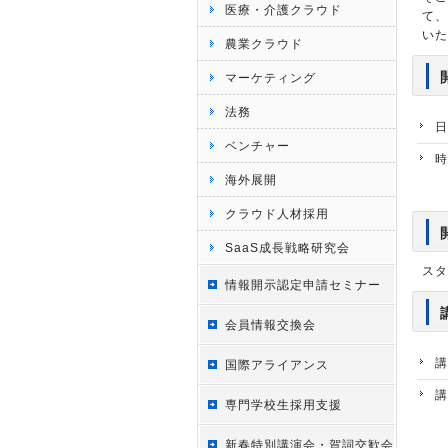
医療・介護クラウド
て、
いた
農業クラウド
マーケティング
法務
日
ベンチャー
時
海外展開
クラウド人材採用
SaaS成長戦略研究会
スタ
情報開示認定申請セミナー
会員情報交換会
講
国際アライアンス
講
専門学校生採用支援
新春特別講演会・賀詞交歓会