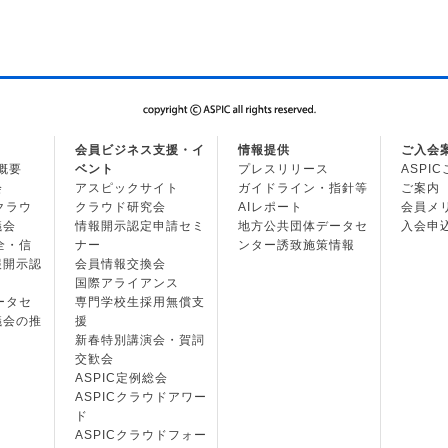
会員ビジネス支援・イ
情報提供
ご入会
の概要
ベント
プレスリリース
ASPI
会
アスピックサイト
ガイドライン・指針等
ご案内
・クラウ
クラウド研究会
AIレポート
会員メ
議会
情報開示認定申請セミ
地方公共団体データセ
入会申
安全・信
ナー
ンター誘致施策情報
報開示認
会員情報交換会
国際アライアンス
データセ
専門学校生採用無償支
議会の推
援
新春特別講演会・賀詞
交歓会
ASPIC定例総会
ASPICクラウドアワー
ド
ASPICクラウドフォー