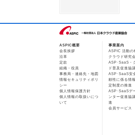
ASPIC概要
事業案内
会長挨拶
ASPIC 活動
沿革
クラウド研究
定款
ASP･SaaS
組織・役員
ド普及促進協
事務局・連絡先・地図
ASP･SaaS
情報セキュリティポリ
頼性に係る情
シー
定制度の推進
個人情報保護方針
ASP･SaaS
個人情報の取扱いにつ
ンター促進協
いて
進
会員サービス