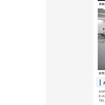
AS
E-m
TEL