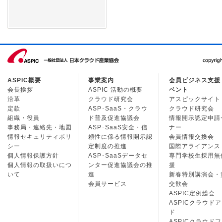
ASPIC概要
事業案内
会員ビジネス支援
会長挨拶
ASPIC 活動の概要
ベント
沿革
クラウド研究会
アスピックサイト
定款
ASP･SaaS・クラウ
クラウド研究会
組織・役員
ド普及促進協議会
情報開示認定申請
事務局・連絡先・地図
ASP･SaaS安全・信
ナー
情報セキュリティポリ
頼性に係る情報開示認
会員情報交換会
シー
定制度の推進
国際アライアンス
個人情報保護方針
ASP･SaaSデータセ
専門学校生採用無
個人情報の取扱いにつ
ンター促進協議会の推
援
いて
進
新春特別講演会・
会員サービス
交歓会
ASPIC定例総会
ASPICクラウド
ド
ASPICクラウド