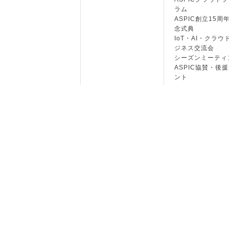
ラム
ASPIC創立15周
念式典
IoT・AI・クラウ
ジネス交流会
シーズンミーティ
ASPIC協賛・後
ント