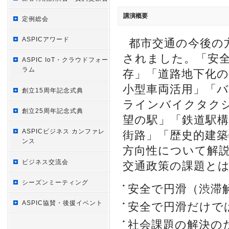
講演概要
定例総会
ASPICアワード
都市交通の今後の
されました。「安
ASPIC IoT・クラウドフォー
ラム
存」「道路地下化の
小型車両活用」「
創立15周年記念式典
ラインバイクタク
創立25周年記念式典
望の駅」「鉄道駅
ASPICビジネス カンファレ
街路」「歴史的建
ンス
方向性について解
ビジネス交流会
交通政策の課題と
シーズンミーティング
安全で円滑（渋滞
ASPIC協賛・後援イベント
安全で円滑だけで
社会課題の解決の