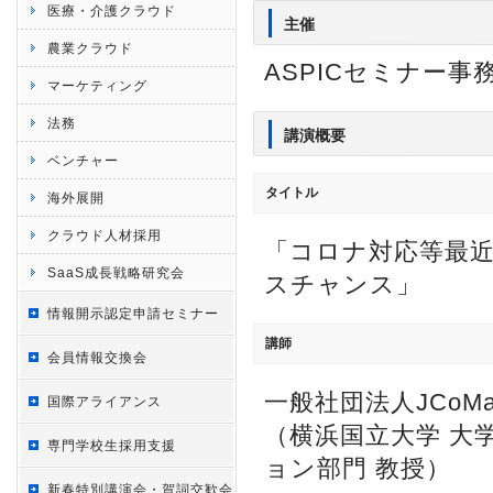
医療・介護クラウド
主催
農業クラウド
ASPICセミナー事
マーケティング
法務
講演概要
ベンチャー
タイトル
海外展開
クラウド人材採用
「コロナ対応等最近のMa
SaaS成長戦略研究会
スチャンス」
情報開示認定申請セミナー
講師
会員情報交換会
一般社団法人JCoM
国際アライアンス
（横浜国立大学 大
専門学校生採用支援
ョン部門 教授）
新春特別講演会・賀詞交歓会