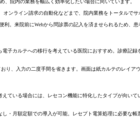
進め、院内の業務を幅広く効率化したい場合に向いています。
、会計、オンライン請求の自動化などまで、院内業務をトータルで
テムも便利。来院前にWebから問診票の記入を済ませられるため、
ら電子カルテへの移行を考えている医院におすすめ。診療記録
が連動しており、入力の二度手間を省きます。画面は紙カルテのレイ
考えている場合には、レセコン機能に特化したタイプが向いて
なし・月額定額での導入が可能。レセプト電算処理に必要な帳