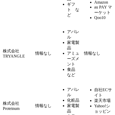
Amazon
ギフ
au PAY マ
ト な
ーケット
ど
Qoo10
アパレ
ル
家電製
品
株式会社
情報なし
アミュ
情報なし
TRYANGLE
ーズメ
ント
食品
など
アパレ
自社ECサ
ル
イト
化粧品
楽天市場
株式会社
情報なし
家電製
Yahoo!シ
Proteinum
品
ョッピン