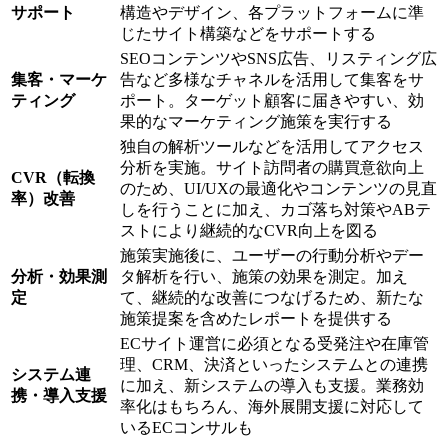
サポート
構造やデザイン、各プラットフォームに準
じたサイト構築などをサポートする
SEOコンテンツやSNS広告、リスティング広
集客・マーケ
告など多様なチャネルを活用して集客をサ
ティング
ポート。ターゲット顧客に届きやすい、効
果的なマーケティング施策を実行する
独自の解析ツールなどを活用してアクセス
分析を実施。サイト訪問者の購買意欲向上
CVR（転換
のため、UI/UXの最適化やコンテンツの見直
率）改善
しを行うことに加え、カゴ落ち対策やABテ
ストにより継続的なCVR向上を図る
施策実施後に、ユーザーの行動分析やデー
分析・効果測
タ解析を行い、施策の効果を測定。加え
定
て、継続的な改善につなげるため、新たな
施策提案を含めたレポートを提供する
ECサイト運営に必須となる受発注や在庫管
理、CRM、決済といったシステムとの連携
システム連
に加え、新システムの導入も支援。業務効
携・導入支援
率化はもちろん、海外展開支援に対応して
いるECコンサルも