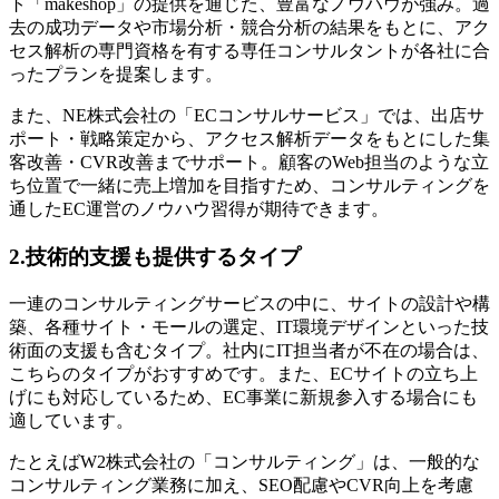
ト「makeshop」の提供を通じた、豊富なノウハウが強み。過
去の成功データや市場分析・競合分析の結果をもとに、アク
セス解析の専門資格を有する専任コンサルタントが各社に合
ったプランを提案します。
また、NE株式会社の「ECコンサルサービス」では、出店サ
ポート・戦略策定から、アクセス解析データをもとにした集
客改善・CVR改善までサポート。顧客のWeb担当のような立
ち位置で一緒に売上増加を目指すため、コンサルティングを
通したEC運営のノウハウ習得が期待できます。
2.技術的支援も提供するタイプ
一連のコンサルティングサービスの中に、サイトの設計や構
築、各種サイト・モールの選定、IT環境デザインといった技
術面の支援も含むタイプ。社内にIT担当者が不在の場合は、
こちらのタイプがおすすめです。また、ECサイトの立ち上
げにも対応しているため、EC事業に新規参入する場合にも
適しています。
たとえばW2株式会社の「コンサルティング」は、一般的な
コンサルティング業務に加え、SEO配慮やCVR向上を考慮