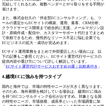
完結してくれるため、複数ベンダーとやり取りをする手間が
省けます。
また、株式会社久の「伴走型ECコンサルティング」も、ツ
ールの選定からECサイトの構築、運用、集客、CRM分析、
クラウドサービス開発まで総合的に支援。メールマガジン設
計・原稿作成・配信や、カスタマーサポート代行までまとめ
て依頼できるため、慢性的なリソース不足に悩む企業でも
ECビジネスの拡大・成功が見込めます。
ECサイト運用業務をまとめて外部委託したい場合には、以
下の記事もご参照ください。ECサイト運営代行サービスの
提供内容や選び方について詳しく解説しています。
「
ECサイト運営代行サービスおすすめ16選｜比較表付き
」
4.越境ECに強みを持つタイプ
国内と海外では、市場の特性やニーズが大きく異なります。
そのため、海外展開を検討している場合は、越境ECに強み
を持つECコンサルティング会社がおすすめ。対象となる国
の特性やニーズ、市場規模、成長率といった市場調査に加