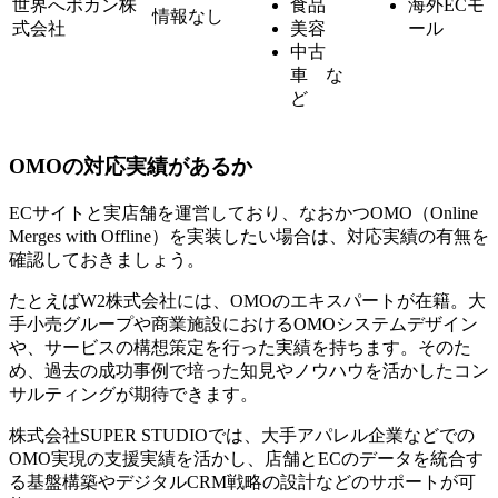
世界へボカン株
食品
海外ECモ
情報なし
式会社
美容
ール
中古
車 な
ど
OMOの対応実績があるか
ECサイトと実店舗を運営しており、なおかつOMO（Online
Merges with Offline）を実装したい場合は、対応実績の有無を
確認しておきましょう。
たとえばW2株式会社には、OMOのエキスパートが在籍。大
手小売グループや商業施設におけるOMOシステムデザイン
や、サービスの構想策定を行った実績を持ちます。そのた
め、過去の成功事例で培った知見やノウハウを活かしたコン
サルティングが期待できます。
株式会社SUPER STUDIOでは、大手アパレル企業などでの
OMO実現の支援実績を活かし、店舗とECのデータを統合す
る基盤構築やデジタルCRM戦略の設計などのサポートが可