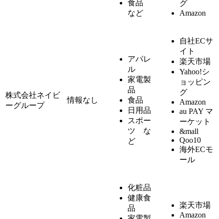
食品
グ
など
Amazon
自社ECサ
イト
アパレ
楽天市場
ル
Yahoo!シ
家電製
ョッピン
品
グ
株式会社ネイビ
情報なし
食品
Amazon
ーグループ
日用品
au PAY マ
スポー
ーケット
ツ な
&mall
Qoo10
ど
海外ECモ
ール
化粧品
健康食
楽天市場
品
Amazon
家電製