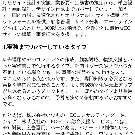
したサイト設計を実施。業務要件定義書の策定から、構造設
計・画面設計、デザイン作成までカバーしています。加え
て、国内市場に最適化されたオリジナルECサイト構築プラ
ットフォームを提供。顧客管理、サイト分析、マーケティン
グをはじめとした1,000以上の機能で、企業ごとに最適なEC
サイトの構築、事業拡大を支援します。
3.実務までカバーしているタイプ
広告運用やSEOコンテンツの作成、顧客対応、物流支援とい
った実作業まで代行するタイプ。社内リソースやノウハウが
不足している場合でも、EC事業の運営や立ち上げをスムー
ズに進められる点が強みです。また、専門知識が必要となる
実務を専門家に任せることで、より業務効率化や売上アップ
が見込めるというメリットも。一方、ほかのタイプより費用
が高くなりがちなので、予算を決めて依頼するのがおすすめ
です。
たとえば、株式会社いつもの「ECコンサルティング」や、
ジャグー株式会社の「ECモール総合支援サービス」では、
SEO対策、広告運用、ページ改善、バナー・LP制作といっ
た改善項目を代行支援。一括で委託しても、ワンストップで