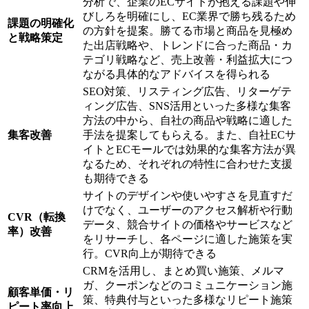
分析で、企業のECサイトが抱える課題や伸
びしろを明確にし、EC業界で勝ち残るため
課題の明確化
の方針を提案。勝てる市場と商品を見極め
と戦略策定
た出店戦略や、トレンドに合った商品・カ
テゴリ戦略など、売上改善・利益拡大につ
ながる具体的なアドバイスを得られる
SEO対策、リスティング広告、リターゲテ
ィング広告、SNS活用といった多様な集客
方法の中から、自社の商品や戦略に適した
集客改善
手法を提案してもらえる。また、自社ECサ
イトとECモールでは効果的な集客方法が異
なるため、それぞれの特性に合わせた支援
も期待できる
サイトのデザインや使いやすさを見直すだ
けでなく、ユーザーのアクセス解析や行動
CVR（転換
データ、競合サイトの価格やサービスなど
率）改善
をリサーチし、各ページに適した施策を実
行。CVR向上が期待できる
CRMを活用し、まとめ買い施策、メルマ
ガ、クーポンなどのコミュニケーション施
顧客単価・リ
策、特典付与といった多様なリピート施策
ピート率向上