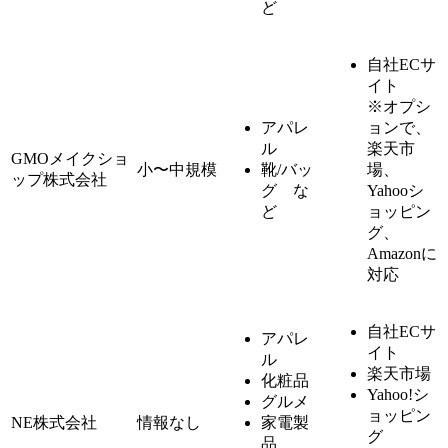
ど
自社ECサ
イト
※オプシ
アパレ
ョンで、
ル
楽天市
GMOメイクショ
小〜中規模
靴/バッ
場、
ップ株式会社
グ な
Yahooシ
ど
ョッピン
グ、
Amazonに
対応
自社ECサ
アパレ
イト
ル
楽天市場
化粧品
Yahoo!シ
グルメ
ョッピン
NE株式会社
情報なし
家電製
グ
品