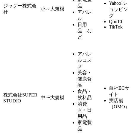
Yahoo!シ
ジャグー株式会
品
小～大規模
ョッピン
社
アパレ
グ
ル
Qoo10
日用
TikTok
品 な
ど
アパレ
ルコス
メ
美容・
健康食
品
自社ECサ
食品・
イト
株式会社SUPER
中〜大規模
飲料品
実店舗
STUDIO
消費
（OMO）
財・日
用品
家電製
品