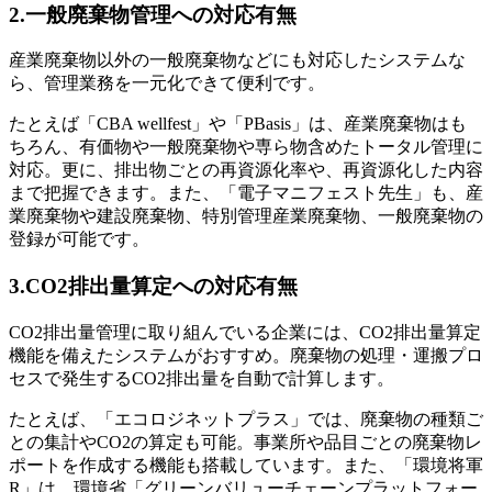
2.一般廃棄物管理への対応有無
産業廃棄物以外の一般廃棄物などにも対応したシステムな
ら、管理業務を一元化できて便利です。
たとえば「CBA wellfest」や「PBasis」は、産業廃棄物はも
ちろん、有価物や一般廃棄物や専ら物含めたトータル管理に
対応。更に、排出物ごとの再資源化率や、再資源化した内容
まで把握できます。また、「電子マニフェスト先生」も、産
業廃棄物や建設廃棄物、特別管理産業廃棄物、一般廃棄物の
登録が可能です。
3.CO2排出量算定への対応有無
CO2排出量管理に取り組んでいる企業には、CO2排出量算定
機能を備えたシステムがおすすめ。廃棄物の処理・運搬プロ
セスで発生するCO2排出量を自動で計算します。
たとえば、「エコロジネットプラス」では、廃棄物の種類ご
との集計やCO2の算定も可能。事業所や品目ごとの廃棄物レ
ポートを作成する機能も搭載しています。また、「環境将軍
R」は、環境省「グリーンバリューチェーンプラットフォー