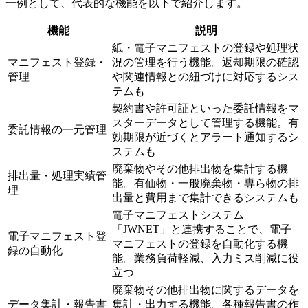
一例として、代表的な機能を以下で紹介します。
機能
説明
紙・電子マニフェストの登録や処理状
マニフェスト登録・
況の管理を行う機能。返却期限の確認
管理
や関連情報との紐づけに対応するシス
テムも
契約書や許可証といった委託情報をマ
スターデータとして管理する機能。有
委託情報の一元管理
効期限が近づくとアラート通知するシ
ステムも
廃棄物やその他排出物を集計する機
排出量・処理実績管
能。有価物・一般廃棄物・専ら物の排
理
出量と費用まで集計できるシステムも
電子マニフェストシステム
「JWNET」と連携することで、電子
電子マニフェスト登
マニフェストの登録を自動化する機
録の自動化
能。業務負荷軽減、入力ミス削減に役
立つ
廃棄物その他排出物に関するデータを
データ集計・報告書
集計・出力する機能。各種報告書の作