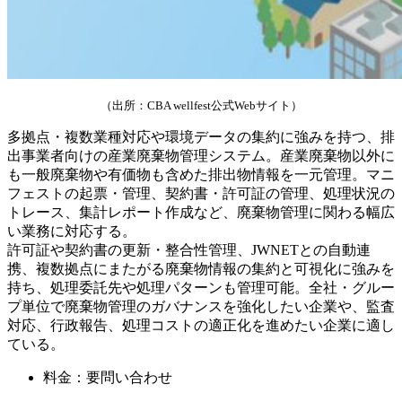
（出所：CBA wellfest公式Webサイト）
多拠点・複数業種対応や環境データの集約に強みを持つ、排
出事業者向けの産業廃棄物管理システム。産業廃棄物以外に
も一般廃棄物や有価物も含めた排出物情報を一元管理。マニ
フェストの起票・管理、契約書・許可証の管理、処理状況の
トレース、集計レポート作成など、廃棄物管理に関わる幅広
い業務に対応する。
許可証や契約書の更新・整合性管理、JWNETとの自動連
携、複数拠点にまたがる廃棄物情報の集約と可視化に強みを
持ち、処理委託先や処理パターンも管理可能。全社・グルー
プ単位で廃棄物管理のガバナンスを強化したい企業や、監査
対応、行政報告、処理コストの適正化を進めたい企業に適し
ている。
料金：要問い合わせ