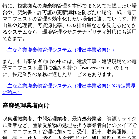
特に、複数拠点の廃棄物管理を本部でまとめて把握したい場
合や、契約書・許可証の更新漏れを防ぎたい場合、紙・電子
マニフェストの管理を効率化したい場合に適しています。排
出量や処理費、再資源化率、CO2排出量などを見える化でき
るシステムなら、環境管理やサステナビリティ対応にも活用
できます。
→
主な産業廃棄物管理システム（排出事業者向け）
また、排出事業者向けの中には、建設工事・建設現場での電
子マニフェスト運用に強みを持つ「e-reverse.com」のよう
に、特定業界の業務に適したサービスもあります。
→
主な産業廃棄物管理システム（排出事業者向け✕特定業界
に強み）
産廃処理業者向け
収集運搬業者、中間処理業者、最終処分業者、資源リサイク
ル業者など、産業廃棄物の処理を担う事業者向けのタイプで
す。マニフェスト管理に加えて、受付、配車、収集運搬、計
量、売上・仕入、請求、入金管理など、処理業務に関わる基