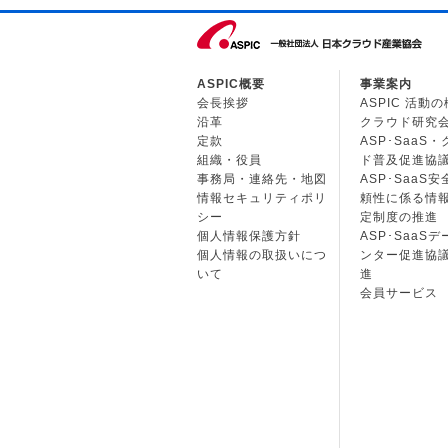
ASPIC概要
事業案内
会長挨拶
ASPIC 活動
沿革
クラウド研究
定款
ASP･SaaS
組織・役員
ド普及促進協
事務局・連絡先・地図
ASP･SaaS
情報セキュリティポリ
頼性に係る情
シー
定制度の推進
個人情報保護方針
ASP･SaaS
個人情報の取扱いにつ
ンター促進協
いて
進
会員サービス