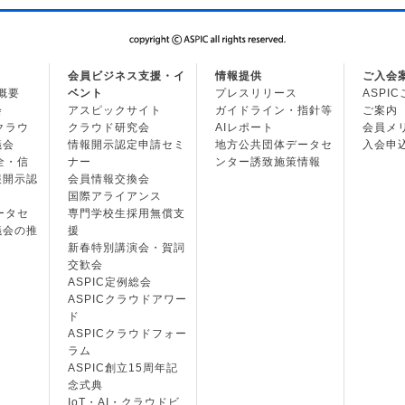
会員ビジネス支援・イ
情報提供
ご入会
の概要
ベント
プレスリリース
ASPI
会
アスピックサイト
ガイドライン・指針等
ご案内
・クラウ
クラウド研究会
AIレポート
会員メ
議会
情報開示認定申請セミ
地方公共団体データセ
入会申
安全・信
ナー
ンター誘致施策情報
報開示認
会員情報交換会
国際アライアンス
データセ
専門学校生採用無償支
議会の推
援
新春特別講演会・賀詞
交歓会
ASPIC定例総会
ASPICクラウドアワー
ド
ASPICクラウドフォー
ラム
ASPIC創立15周年記
念式典
IoT・AI・クラウドビ