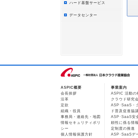
ハード基盤サービス
データセンター
ASPIC概要
事業案内
会長挨拶
ASPIC 活動
沿革
クラウド研究
定款
ASP･SaaS
組織・役員
ド普及促進協
事務局・連絡先・地図
ASP･SaaS
情報セキュリティポリ
頼性に係る情
シー
定制度の推進
個人情報保護方針
ASP･SaaS