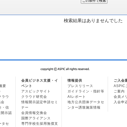
検索結果はありませんでした
会員ビジネス支援・イ
情報提供
ご入会
の概要
ベント
プレスリリース
ASPI
会
アスピックサイト
ガイドライン・指針等
ご案内
・クラウ
クラウド研究会
AIレポート
会員メ
議会
情報開示認定申請セミ
地方公共団体データセ
入会申
安全・信
ナー
ンター誘致施策情報
報開示認
会員情報交換会
国際アライアンス
データセ
専門学校生採用無償支