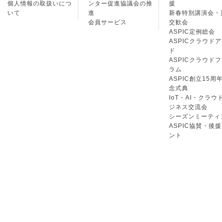
個人情報の取扱いにつ
ンター促進協議会の推
援
いて
進
新春特別講演会・
会員サービス
交歓会
ASPIC定例総会
ASPICクラウド
ド
ASPICクラウド
ラム
ASPIC創立15周
念式典
IoT・AI・クラウ
ジネス交流会
シーズンミーティ
ASPIC協賛・後
ント