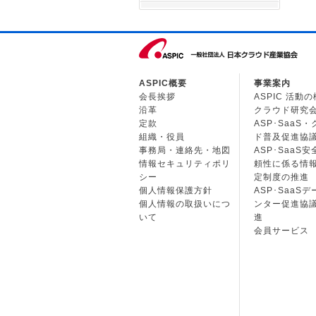
ASPIC概要
事業案内
会長挨拶
ASPIC 活動
沿革
クラウド研究
定款
ASP･SaaS
組織・役員
ド普及促進協
事務局・連絡先・地図
ASP･SaaS
情報セキュリティポリ
頼性に係る情
シー
定制度の推進
個人情報保護方針
ASP･SaaS
個人情報の取扱いにつ
ンター促進協
いて
進
会員サービス