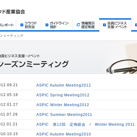
ンミーティング
012.09.21
ASPIC Autumn Meeting2012
012.05.16
ASPIC Spring Meeting2012
012.01.27
ASPIC Winter Meeting2012
011.07.29
ASPIC Summer Meeting2011
011.01.21
ASPIC 第12回 定例総会 / Winter Meeting 20
010.10.15
ASPIC Autumn Meeting2010