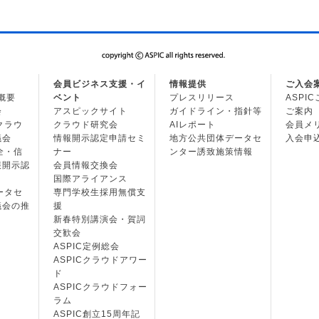
会員ビジネス支援・イ
情報提供
ご入会
の概要
ベント
プレスリリース
ASPI
会
アスピックサイト
ガイドライン・指針等
ご案内
・クラウ
クラウド研究会
AIレポート
会員メ
議会
情報開示認定申請セミ
地方公共団体データセ
入会申
安全・信
ナー
ンター誘致施策情報
報開示認
会員情報交換会
国際アライアンス
データセ
専門学校生採用無償支
議会の推
援
新春特別講演会・賀詞
交歓会
ASPIC定例総会
ASPICクラウドアワー
ド
ASPICクラウドフォー
ラム
ASPIC創立15周年記