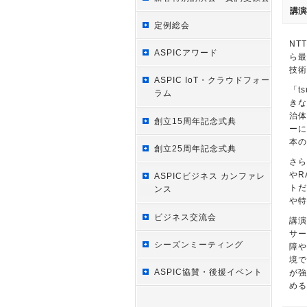
講演
定例総会
NT
ASPICアワード
ら最
技術
ASPIC IoT・クラウドフォー
「t
ラム
きな
治体
創立15周年記念式典
ーに
本の
創立25周年記念式典
さら
やR
ASPICビジネス カンファレ
トだ
ンス
や特
ビジネス交流会
講演
サー
シーズンミーティング
障や
境で
ASPIC協賛・後援イベント
が強
める