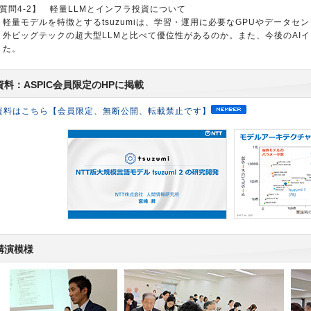
質問4-2】 軽量LLMとインフラ投資について
軽量モデルを特徴とするtsuzumiは、学習・運用に必要なGPUやデータ
外ビッグテックの超大型LLMと比べて優位性があるのか。また、今後のAI
た。
資料：ASPIC会員限定のHPに掲載
資料はこちら【会員限定、無断公開、転載禁止です】
講演模様