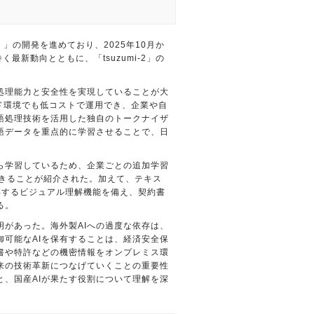
）」の開発を進めており、2025年10月か
く最新動向とともに、「tsuzumi-2」の
本語処理能力と安全性を実現していることが大
ド環境でも低コストで運用でき、企業や自
語処理技術を活用した独自のトークナイザ
語データを重点的に学習させることで、日
ら学習しているため、企業ごとの追加学習
できることが紹介された。加えて、テキス
理解するビジュアル理解機能を備え、契約書
る。
明があった。海外製AIへの過度な依存は、
可能なAIを保有することは、経済安全保
書や特許などの機密情報をオンプレミス環
来の技術革新につなげていくことの重要性
と、国産AIが果たす役割について理解を深