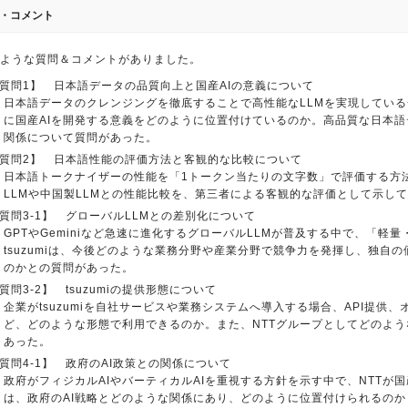
・コメント
ような質問＆コメントがありました。
質問1】 日本語データの品質向上と国産AIの意義について
日本語データのクレンジングを徹底することで高性能なLLMを実現してい
に国産AIを開発する意義をどのように位置付けているのか。高品質な日本語
関係について質問があった。
質問2】 日本語性能の評価方法と客観的な比較について
日本語トークナイザーの性能を「1トークン当たりの文字数」で評価する方
LLMや中国製LLMとの性能比較を、第三者による客観的な評価として示し
質問3-1】 グローバルLLMとの差別化について
GPTやGeminiなど急速に進化するグローバルLLMが普及する中で、「軽
tsuzumiは、今後どのような業務分野や産業分野で競争力を発揮し、独自
のかとの質問があった。
質問3-2】 tsuzumiの提供形態について
企業がtsuzumiを自社サービスや業務システムへ導入する場合、API提供、
ど、どのような形態で利用できるのか。また、NTTグループとしてどのよ
あった。
質問4-1】 政府のAI政策との関係について
政府がフィジカルAIやバーティカルAIを重視する方針を示す中で、NTTが
は、政府のAI戦略とどのような関係にあり、どのように位置付けられるの