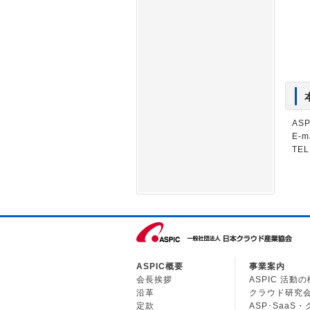
AS
E-m
TEL
ASPIC概要
事業案内
会長挨拶
ASPIC 活動
沿革
クラウド研究
定款
ASP･SaaS