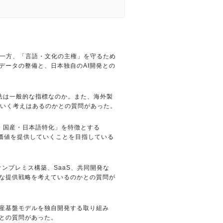
る一方、「言語・文化の主権」を守るため
データの整備と、日本独自のAI開発との
法は一般的な指標なのか。また、海外製
ていく考えはあるのかとの質問があった。
量・国産・日本語特化」を特徴とする
の価値を提供していくことを目指している
オンプレミス構築、SaaS、共同開発な
うな提供戦略を考えているのかとの質問が
国産基盤モデルを独自開発する取り組み
かとの質問があった。