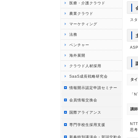
医療・介護クラウド
農業クラウド
スタ
マーケティング
法務
ベンチャー
AS
海外展開
クラウド人材採用
SaaS成長戦略研究会
タイ
情報開示認定申請セミナー
「N
会員情報交換会
講師
国際アライアンス
NT
専門学校生採用支援
思考
新春特別講演会・賀詞交歓会