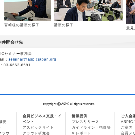
宮崎様の講演の様子
講演の様子
意見
本件問合せ先
PICセミナー事務局
ail：
seminar@aspicjapan.org
：03-6662-6591
会員ビジネス支援・イ
情報提供
ご入会
の概要
ベント
プレスリリース
ASPI
会
アスピックサイト
ガイドライン・指針等
ご案内
・クラウ
クラウド研究会
AIレポート
会員メ