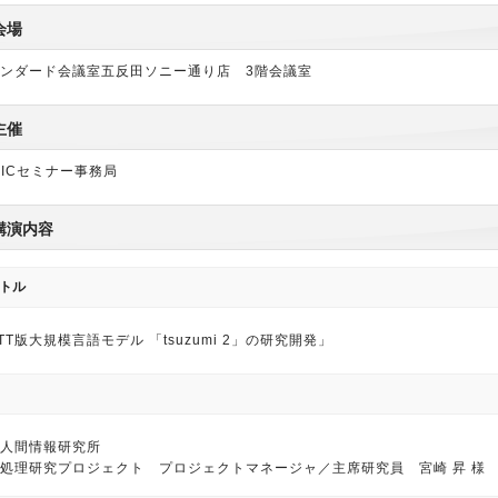
会場
ンダード会議室五反田ソニー通り店 3階会議室
主催
PICセミナー事務局
講演内容
トル
TT版大規模言語モデル 「tsuzumi 2」の研究開発」
T人間情報研究所
処理研究プロジェクト プロジェクトマネージャ／主席研究員 宮崎 昇 様