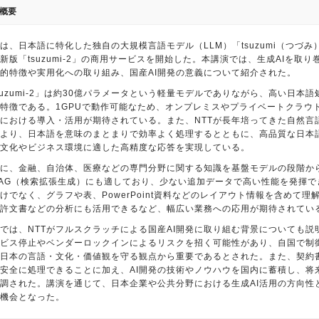
概要
Tは、日本語に特化した独自の大規模言語モデル（LLM）「tsuzumi（つづみ
新版「tsuzumi-2」の商用サービスを開始した。本講演では、生成AIを取り巻
的特徴や実用化への取り組み、国産AI開発の意義について紹介された。
suzumi-2」は約30億パラメータという軽量モデルでありながら、高い日
特徴である。1GPUで動作可能なため、オンプレミスやプライベートクラウ
における導入・活用が期待されている。また、NTTが長年培ってきた自然言
より、日本語を意味のまとまりで効率よく処理するとともに、高品質な日本
文化やビジネス環境に適した高精度な応答を実現している。
に、金融、自治体、医療などの専門分野に関する知識を基盤モデルの段階か
AG（検索拡張生成）にも適しており、少ない追加データで高い性能を発揮
けでなく、グラフや表、PowerPoint資料などのレイアウト情報を含めて
許文書などの分析にも活用できるなど、幅広い業務への応用が期待されてい
では、NTTがフルスクラッチによる国産AI開発に取り組む背景についても説
ビス停止やベンダーロックインによるリスクを招く可能性があり、自国で制御
日本の言語・文化・価値観を守る観点から重要であるとされた。また、契約
安全に処理できることに加え、AI開発の技術やノウハウを国内に蓄積し、将
調された。講演を通じて、日本企業や公共分野における生成AI活用の方向性
機会となった。