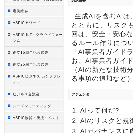
講演概要
定例総会
生成AIを含むA
ASPICアワード
とともに、リスク
回は、安全・安心な
ASPIC IoT・クラウドフォー
ラム
るルール作りにつ
「AI事業者ガイド
創立15周年記念式典
お、AI事業者ガイ
創立25周年記念式典
（AIの新たな技術
ASPICビジネス カンファレ
る事項の追加など
ンス
ビジネス交流会
アジェンダ
シーズンミーティング
AIって何だ?
ASPIC協賛・後援イベント
AIのリスクと規
AIガバナンスに