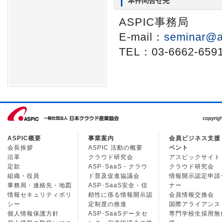
本件問合せ先
ASPIC事務局
E-mail：
seminar@a
TEL：03-6662-659
ASPIC概要
事業案内
会員ビジネス支援
会長挨拶
ASPIC 活動の概要
ベント
沿革
クラウド研究会
アスピックサイト
定款
ASP･SaaS・クラウ
クラウド研究会
組織・役員
ド普及促進協議会
情報開示認定申請
事務局・連絡先・地図
ASP･SaaS安全・信
ナー
情報セキュリティポリ
頼性に係る情報開示認
会員情報交換会
シー
定制度の推進
国際アライアンス
個人情報保護方針
ASP･SaaSデータセ
専門学校生採用無