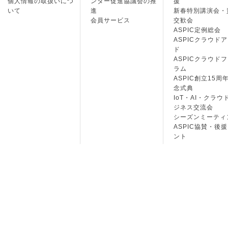
個人情報の取扱いにつ
ンター促進協議会の推
援
いて
進
新春特別講演会・
会員サービス
交歓会
ASPIC定例総会
ASPICクラウド
ド
ASPICクラウド
ラム
ASPIC創立15周
念式典
IoT・AI・クラウ
ジネス交流会
シーズンミーティ
ASPIC協賛・後
ント