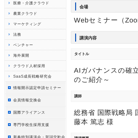
医療・介護クラウド
会場
農業クラウド
Webセミナー（Zo
マーケティング
法務
講演内容
ベンチャー
タイトル
海外展開
クラウド人材採用
AIガバナンスの確
SaaS成長戦略研究会
のご紹介～
情報開示認定申請セミナー
講師
会員情報交換会
総務省 国際戦略局 
国際アライアンス
藤本 篤志 様
専門学校生採用支援
新春特別講演会・賀詞交歓会