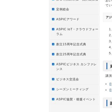
おい
てい
定例総会
アジ
ASPICアワード
ASPIC IoT・クラウドフォー
ラム
創立15周年記念式典
創立25周年記念式典
ASPICビジネス カンファレ
ンス
講演
ビジネス交流会
【
シーズンミーティング
【
ASPIC協賛・後援イベント