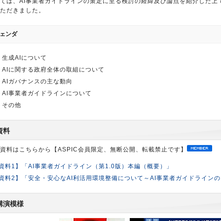
ては、AI事業者ガイドラインの策定に至る検討の経緯及び論点を紹介した上
ただきました。
ェンダ
生成AIについて
AIに関する政府全体の取組について
AIガバナンスの主な動向
AI事業者ガイドラインについて
その他
資料
資料はこちらから【ASPIC会員限定、無断公開、転載禁止です】
資料1】「AI事業者ガイドライン（第1.0版）本編（概要）」
資料2】「安全・安心なAI利活用環境整備について～AI事業者ガイドライン
講演模様