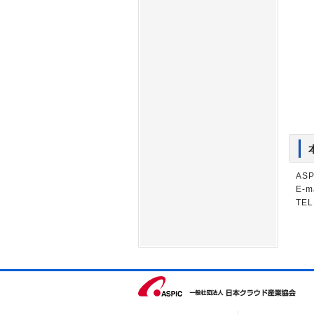
AS
E-m
TEL