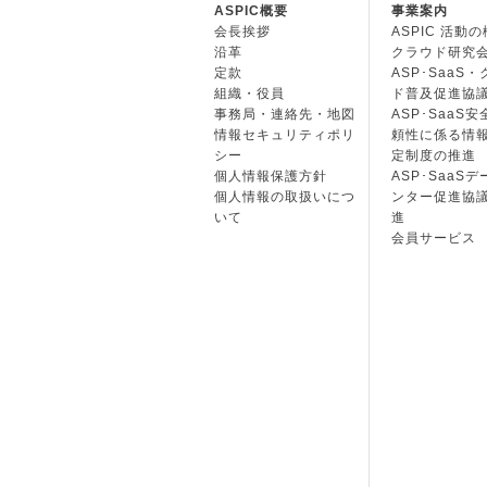
ASPIC概要
事業案内
会長挨拶
ASPIC 活動
沿革
クラウド研究
定款
ASP･SaaS
組織・役員
ド普及促進協
事務局・連絡先・地図
ASP･SaaS
情報セキュリティポリ
頼性に係る情
シー
定制度の推進
個人情報保護方針
ASP･SaaS
個人情報の取扱いにつ
ンター促進協
いて
進
会員サービス