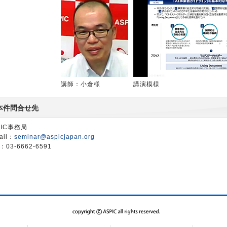
講師：小倉様
講演模様
本件問合せ先
PIC事務局
ail：
seminar@aspicjapan.org
：03-6662-6591