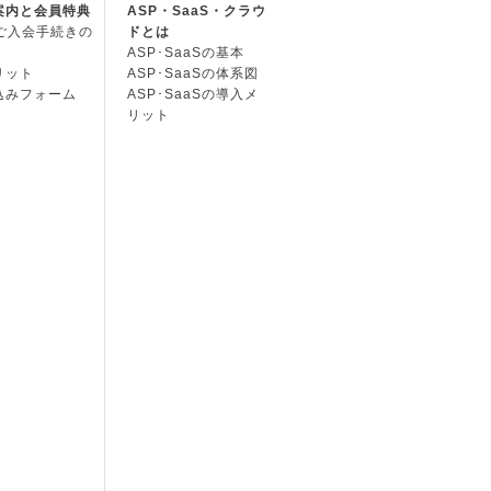
案内と会員特典
ASP・SaaS・クラウ
Cご入会手続きの
ドとは
ASP･SaaSの基本
リット
ASP･SaaSの体系図
込みフォーム
ASP･SaaSの導入メ
リット