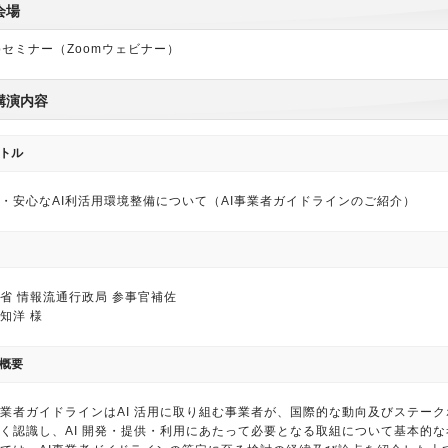
会場
bセミナー（Zoomウェビナー）
講演内容
トル
・安心なAI利活用環境整備について（AI事業者ガイドラインのご紹介）
省 情報流通行政局 参事官補佐
知洋 様
概要
事業者ガイドラインはAI 活用に取り組む事業者が、国際的な動向及びステー
く認識し、AI 開発・提供・利用にあたって必要となる取組について基本的