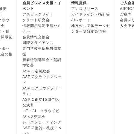
会員ビジネス支援・イ
情報提供
ご入会
の概要
ベント
プレスリリース
ASPI
会
アスピックサイト
ガイドライン・指針等
ご案内
・クラウ
クラウド研究会
AIレポート
会員メ
議会
情報開示認定申請セミ
地方公共団体データセ
入会申
安全・信
ナー
ンター誘致施策情報
報開示認
会員情報交換会
国際アライアンス
データセ
専門学校生採用無償支
議会の推
援
新春特別講演会・賀詞
交歓会
ASPIC定例総会
ASPICクラウドアワー
ド
ASPICクラウドフォー
ラム
ASPIC創立15周年記
念式典
IoT・AI・クラウドビ
ジネス交流会
シーズンミーティング
ASPIC協賛・後援イベ
ント