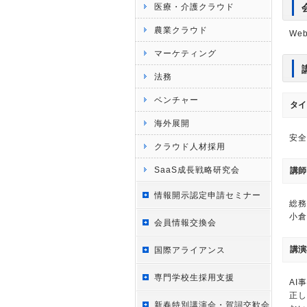
医療・介護クラウド
農業クラウド
We
マーケティング
法務
ベンチャー
タイ
海外展開
安全
クラウド人材採用
SaaS成長戦略研究会
講師
情報開示認定申請セミナー
総務
小倉
会員情報交換会
講演
国際アライアンス
専門学校生採用支援
AI
正し
新春特別講演会・賀詞交歓会