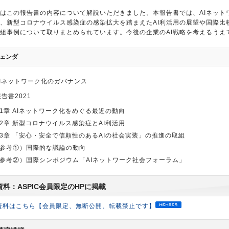
はこの報告書の内容について解説いただきました。本報告書では、AIネット
、新型コロナウイルス感染症の感染拡大を踏まえたAI利活用の展望や国際比
組事例について取りまとめられています。今後の企業のAI戦略を考えるうえ
ェンダ
 AIネットワーク化のガバナンス
 報告書2021
1章 AIネットワーク化をめぐる最近の動向
2章 新型コロナウイルス感染症とAI利活用
3章 「安心・安全で信頼性のあるAIの社会実装」の推進の取組
参考①）国際的な議論の動向
参考②）国際シンポジウム「AIネットワーク社会フォーラム」
資料：ASPIC会員限定のHPに掲載
資料はこちら【会員限定、無断公開、転載禁止です】