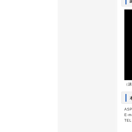
（講
AS
E-m
TEL