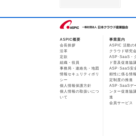
ASPIC概要
事業案内
会長挨拶
ASPIC 活動
沿革
クラウド研究
定款
ASP･SaaS
組織・役員
ド普及促進協
事務局・連絡先・地図
ASP･SaaS
情報セキュリティポリ
頼性に係る情
シー
定制度の推進
個人情報保護方針
ASP･SaaS
個人情報の取扱いにつ
ンター促進協
いて
進
会員サービス