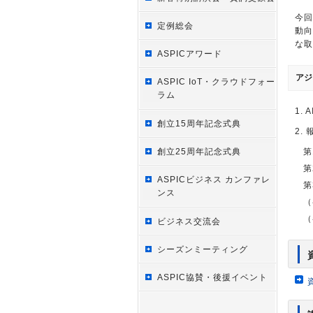
今回
定例総会
動向
な取
ASPICアワード
アジ
ASPIC IoT・クラウドフォー
ラム
1.
創立15周年記念式典
2.
創立25周年記念式典
第
第
ASPICビジネス カンファレ
第
ンス
（
（
ビジネス交流会
シーズンミーティング
ASPIC協賛・後援イベント