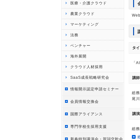
医療・介護クラウド
農業クラウド
We
マーケティング
法務
ベンチャー
タイ
海外展開
「A
クラウド人材採用
SaaS成長戦略研究会
講師
情報開示認定申請セミナー
総務
尾川
会員情報交換会
講演
国際アライアンス
専門学校生採用支援
総務
新春特別講演会・賀詞交歓会