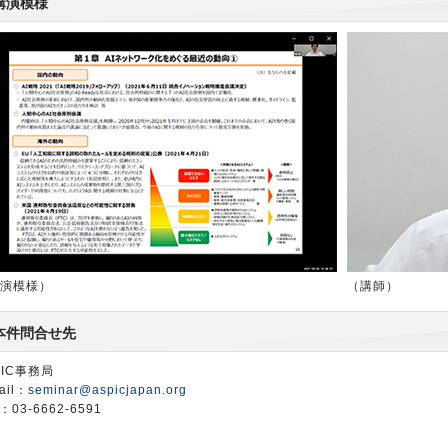
講演模様
演模様）
（講師）
本件問合せ先
PIC事務局
ail：
seminar@aspicjapan.org
：03-6662-6591