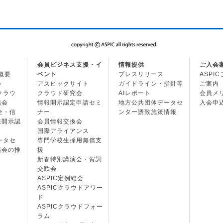
会員ビジネス支援・イ
情報提供
ご入会
の概要
ベント
プレスリリース
ASPI
会
アスピックサイト
ガイドライン・指針等
ご案内
・クラウ
クラウド研究会
AIレポート
会員メ
議会
情報開示認定申請セミ
地方公共団体データセ
入会申
安全・信
ナー
ンター誘致施策情報
報開示認
会員情報交換会
国際アライアンス
データセ
専門学校生採用無償支
議会の推
援
新春特別講演会・賀詞
交歓会
ASPIC定例総会
ASPICクラウドアワー
ド
ASPICクラウドフォー
ラム