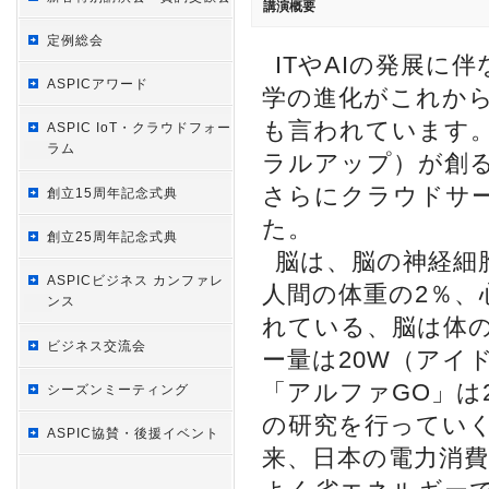
講演概要
定例総会
ITやAIの発展
ASPICアワード
学の進化がこれから
も言われています。
ASPIC IoT・クラウドフォー
ラム
ラルアップ）が創
さらにクラウドサ
創立15周年記念式典
た。
創立25周年記念式典
脳は、脳の神経細
ASPICビジネス カンファレ
人間の体重の2％、
ンス
れている、脳は体
ビジネス交流会
ー量は20W（アイ
「アルファGO」は
シーズンミーティング
の研究を行っていく
ASPIC協賛・後援イベント
来、日本の電力消費