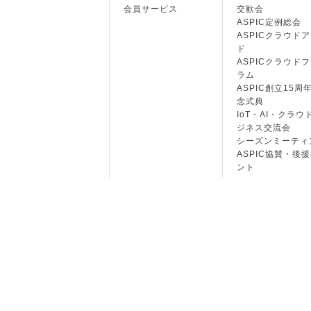
会員サービス
交歓会
ASPIC定例総会
ASPICクラウド
ド
ASPICクラウド
ラム
ASPIC創立15周
念式典
IoT・AI・クラウ
ジネス交流会
シーズンミーティ
ASPIC協賛・後
ント