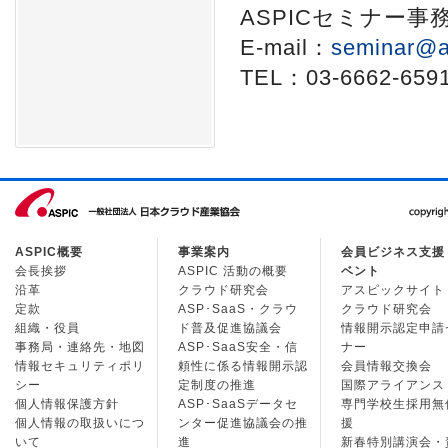
ASPICセミナー事
E-mail：
seminar@a
TEL：03-6662-659
ASPIC概要
事業案内
会員ビジネス支援
会長挨拶
ASPIC 活動の概要
ベント
沿革
クラウド研究会
アスピックサイト
定款
ASP･SaaS・クラウ
クラウド研究会
組織・役員
ド普及促進協議会
情報開示認定申請
事務局・連絡先・地図
ASP･SaaS安全・信
ナー
情報セキュリティポリ
頼性に係る情報開示認
会員情報交換会
シー
定制度の推進
国際アライアンス
個人情報保護方針
ASP･SaaSデータセ
専門学校生採用無
個人情報の取扱いにつ
ンター促進協議会の推
援
いて
進
新春特別講演会・