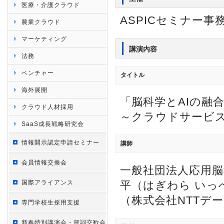
医療・介護クラウド
ASPICセミナー事
農業クラウド
マーケティング
講演内容
法務
ベンチャー
タイトル
海外展開
「脳科学とAIの融
クラウド人材採用
～クラウドサービ
SaaS成長戦略研究会
情報開示認定申請セミナー
講師
会員情報交換会
一般社団法人応用脳
国際アライアンス
平（はぎわら いっ
（株式会社NTTデ
専門学校生採用支援
新春特別講演会・賀詞交歓会