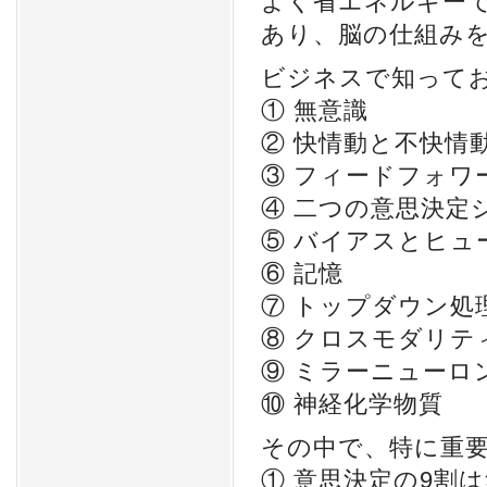
よく省エネルギー
あり、脳の仕組み
ビジネスで知ってお
① 無意識
② 快情動と不快情
③ フィードフォワ
④ 二つの意思決定
⑤ バイアスとヒュ
⑥ 記憶
⑦ トップダウン処
⑧ クロスモダリテ
⑨ ミラーニュー
⑩ 神経化学物質
その中で、特に重
① 意思決定の9割